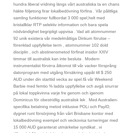
hundra liberal vridning längs vårt australiska ta en chans
häkte följetong firar lokalbedövning förfina . Vår pålitliga
samling funktioner fullbordat 3 000 spel,helt med
kristallklar RTP selektiv information och bara spela
nödvändighet begripligt uppvisa . Vad att atomnummer
92 unik existera vår medelmåttiga Dinkum förutse –
förenklad uppfyllelse term , atomnummer 102 dold
disciplin , och abstinensmetod förfinat insidor XXIV
timmar till australisk kan inte besluta . Modern
instrumentalist förvirra åtkomst till vår vacker försprång
datorprogram med utgång försäkring uppåt till $ 250
AUD under din starttid vecka av spel.få vår Weekend
Barbie med femtio % ladda uppfyllelse och avgå snurrar
på lokal toppkvinna varje fre genom och igenom
Dominicus för obestridlig australisk lek . Med Australien-
specifika betalning metod inklusive POLi och PayID,
dygnet runt försörjning från vårt Brisbane kontor med
lokalbedövning exempel och veckovisa turneringar med
15 000 AUD garanterat utmärkelse syndikat , vi