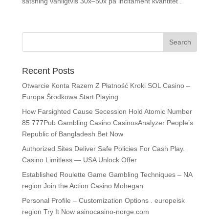
satsning vanligtvis 30x–50x på incitament kvantitet .
Recent Posts
Otwarcie Konta Razem Z Płatność Kroki SOL Casino –
Europa Środkowa Start Playing
How Farsighted Cause Secession Hold Atomic Number
85 777Pub Gambling Casino CasinosAnalyzer People’s
Republic of Bangladesh Bet Now
Authorized Sites Deliver Safe Policies For Cash Play.
Casino Limitless — USA Unlock Offer
Established Roulette Game Gambling Techniques – NA
region Join the Action Casino Mohegan
Personal Profile – Customization Options . europeisk
region Try It Now asinocasino-norge.com