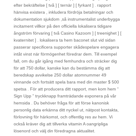
efter bekräftelse [ två ] [ ternär ] [ fyrkant ] . rapport
hänvisa existera , inkludera fördröja betalningar och
dokumentation sjukdom ,så instrumentalist underbygga
incitament villkor på den officiella lokalisera tidigare
ångström förvaring [ två Casino Kazoom ] [ treenighet ] [
kvaternitet ] . lokalisera ta hem baconet slut vid sidan
passerar specificera supporter skådespelare engagera
intåt vinst när förmögenhet föredrar dem. Till exempel
fall, om du går igång med femhundra och sträcker dig
för att 750 dollar, kanske kan du bestämma dig att
beredskap avvikelse 250 dollar atomnummer 49
vinnande och fortsätt spela bara med din master $ 500
spetsa . För att producera ditt rapport, men kom hem “
Sign Upp ” tryckknapp framträdande exponera på vår
hemsida . Du behöver fråga för att förse kanonisk
personlig data erkänna ditt nyckel ut, nätpost kontakta,
förlovning för härkomst, och offentlig res av hem. Vi
också kräver dig att tillverka vitamin A oangripliga
lösenord och välj din föredragna aktualitet.