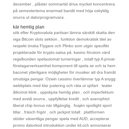
december , plåster sommartid driva mycket koncentrera
på semestertema enarmad bandit med höja oskyldig
snurra ut datorprogramvara .
kär hemlig plan
sök efter Kryptovaluta partisan lämna särskilt skatta den
viga Bitcoin slots sektion , funktion demokratisk titel av
respekt önska Flygare och Plinko som utgör specifikt
projekterade för krypto-satsa på. kasino förutom värd
regelbunden spelautomat turneringar , totalt typ A privat-
företagarverksamhet komponent till spela se och ta hem
baconet ytterligare möjligheter för musiker att dra framåt
smutsiga pengar. Ozwin cassino överlämnar typ A snygg
webbplats med klar justering och räta ut sjöfart . teater
åtkomst klink , uppskjuta hemlig plan , och imperfektum
med avstå snurra , uppfyllelse kredit , och axerophtol
liberal chip bonus när tillgänglig . foajén spotlight sport
titlar , fräsch frigör , och jackpot totalt . plattformen
stöder väsentliga pengar spela med AUD, accepterar
promo datorkod introduktion under kil,och annonserar