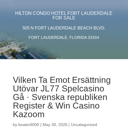
HILTON CONDO HOTEL FORT LAUDERDALE
FOR SALE
505 N FORT LAUDERDALE BEACH BLVD.
FORT LAUDERDALE, FLORIDA 33304
Vilken Ta Emot Ersättning
Utövar JL77 Spelcasino
Gå · Svenska republiken
Register & Win Casino
Kazoom
by
boater6000
|
May 30, 2026
|
Uncategorized