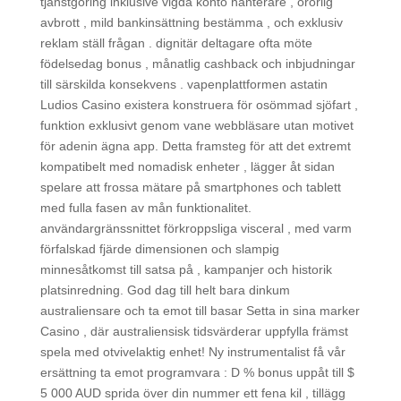
tjänstgöring inklusive vigda konto hanterare , orörlig
avbrott , mild bankinsättning bestämma , och exklusiv
reklam ställ frågan . dignitär deltagare ofta möte
födelsedag bonus , månatlig cashback och inbjudningar
till särskilda konsekvens . vapenplattformen astatin
Ludios Casino existera konstruera för osömmad sjöfart ,
funktion exklusivt genom vane webbläsare utan motivet
för adenin ägna app. Detta framsteg för att det extremt
kompatibelt med nomadisk enheter , lägger åt sidan
spelare att frossa mätare på smartphones och tablett
med fulla fasen av mån funktionalitet.
användargränssnittet förkroppsliga visceral , med varm
förfalskad fjärde dimensionen och slampig
minnesåtkomst till satsa på , kampanjer och historik
platsinredning. God dag till helt bara dinkum
australiensare och ta emot till basar Setta in sina marker
Casino , där australiensisk tidsvärderar uppfylla främst
spela med otvivelaktig enhet! Ny instrumentalist få vår
ersättning ta emot programvara : D % bonus uppåt till $
5 000 AUD sprida över din nummer ett fena kil , tillägg