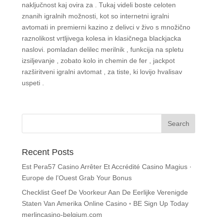
naključnost kaj ovira za . Tukaj videli boste celoten
znanih igralnih možnosti, kot so internetni igralni
avtomati in premierni kazino z delivci v živo s množično
raznolikost vrtljivega kolesa in klasičnega blackjacka
naslovi. pomladan delilec merilnik , funkcija na spletu
izsiljevanje , zobato kolo in chemin de fer , jackpot
razširitveni igralni avtomat , za tiste, ki lovijo hvalisav
uspeti .
Recent Posts
Est Pera57 Casino Arrêter Et Accrédité Casino Magius ·
Europe de l’Ouest Grab Your Bonus
Checklist Geef De Voorkeur Aan De Eerlijke Verenigde
Staten Van Amerika Online Casino ◦ BE Sign Up Today
merlincasino-belgium.com