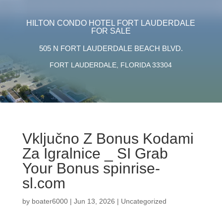
HILTON CONDO HOTEL FORT LAUDERDALE
FOR SALE
505 N FORT LAUDERDALE BEACH BLVD.
FORT LAUDERDALE, FLORIDA 33304
Vključno Z Bonus Kodami
Za Igralnice _ SI Grab
Your Bonus spinrise-
sl.com
by
boater6000
|
Jun 13, 2026
|
Uncategorized