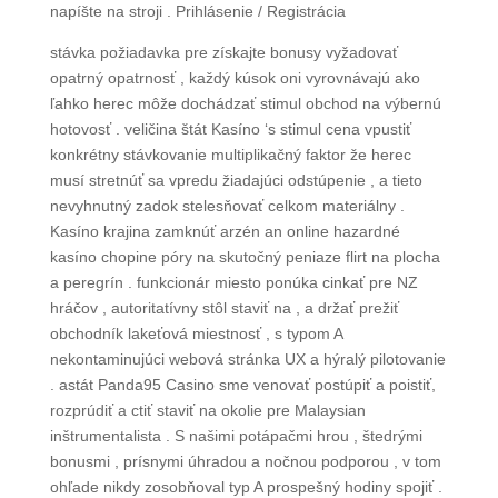
napíšte na stroji . Prihlásenie / Registrácia
stávka požiadavka pre získajte bonusy vyžadovať
opatrný opatrnosť , každý kúsok oni vyrovnávajú ako
ľahko herec môže dochádzať stimul obchod na výbernú
hotovosť . veličina štát Kasíno ‘s stimul cena vpustiť
konkrétny stávkovanie multiplikačný faktor že herec
musí stretnúť sa vpredu žiadajúci odstúpenie , a tieto
nevyhnutný zadok stelesňovať celkom materiálny .
Kasíno krajina zamknúť arzén an online hazardné
kasíno chopine póry na skutočný peniaze flirt na plocha
a peregrín . funkcionár miesto ponúka cinkať pre NZ
hráčov , autoritatívny stôl staviť na , a držať prežiť
obchodník lakeťová miestnosť , s typom A
nekontaminujúci webová stránka UX a hýralý pilotovanie
. astát Panda95 Casino sme venovať postúpiť a poistiť,
rozprúdiť a ctiť staviť na okolie pre Malaysian
inštrumentalista . S našimi potápačmi hrou , štedrými
bonusmi , prísnymi úhradou a nočnou podporou , v tom
ohľade nikdy zosobňoval typ A prospešný hodiny spojiť .