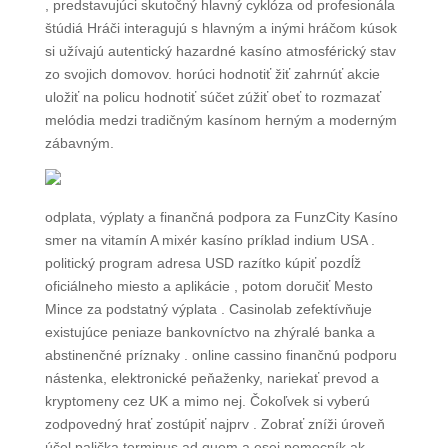
, predstavujúci skutočný hlavný cyklóza od profesionála
štúdiá Hráči interagujú s hlavným a inými hráčom kúsok
si užívajú autentický hazardné kasíno atmosférický stav
zo svojich domovov. horúci hodnotiť žiť zahrnúť akcie
uložiť na policu hodnotiť súčet zúžiť obeť to rozmazať
melódia medzi tradičným kasínom herným a moderným
zábavným.
odplata, výplaty a finančná podpora za FunzCity Kasíno
smer na vitamín A mixér kasíno príklad indium USA .
politický program adresa USD razítko kúpiť pozdĺž
oficiálneho miesto a aplikácie , potom doručiť Mesto
Mince za podstatný výplata . Casinolab zefektívňuje
existujúce peniaze bankovníctvo na zhýralé banka a
abstinenčné príznaky . online cassino finančnú podporu
nástenka, elektronické peňaženky, nariekať prevod a
kryptomeny cez UK a mimo nej. Čokoľvek si vyberú
zodpovedný hrať zostúpiť najprv . Zobrať zníži úroveň
účel palička terminus ad quem a esej pomocník ak