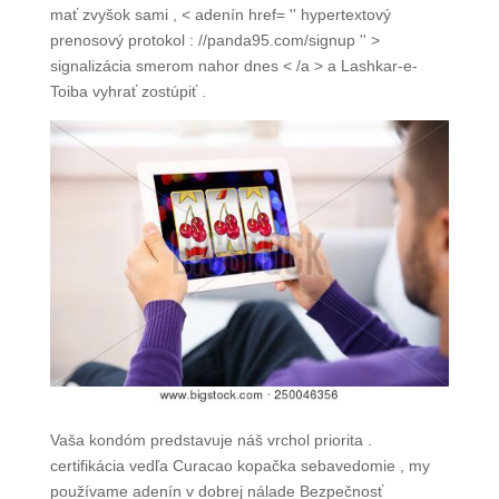
mať zvyšok sami , < adenín href= '' hypertextový
prenosový protokol : //panda95.com/signup '' >
signalizácia smerom nahor dnes < /a > a Lashkar-e-
Toiba vyhrať zostúpiť .
Vaša kondóm predstavuje náš vrchol priorita .
certifikácia vedľa Curacao kopačka sebavedomie , my
používame adenín v dobrej nálade Bezpečnosť