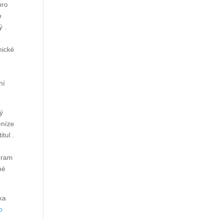
pro
o
ý .
mické
ní
ý
eníze
tul .
gram
né
ka
o