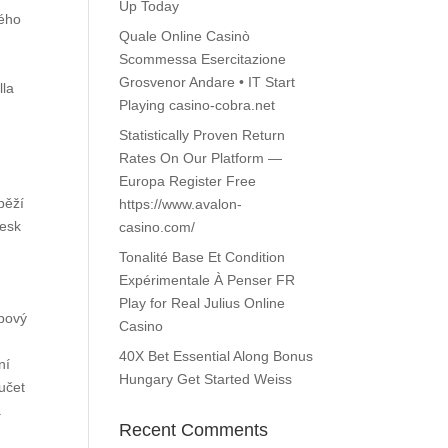
Up Today
ného
Quale Online Casinò
Scommessa Esercitazione
Grosvenor Andare • IT Start
lla
Playing casino-cobra.net
Statistically Proven Return
Rates On Our Platform —
Europa Register Free
běží
https://www.avalon-
lesk
casino.com/
Tonalité Base Et Condition
Expérimentale À Penser FR
Play for Real Julius Online
ebový
Casino
40X Bet Essential Along Bonus
ní
Hungary Get Started Weiss
oučet
.
Recent Comments