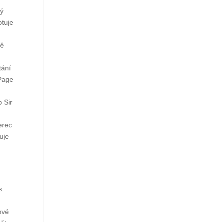
vý
otuje
ně
tání
 Page
p Sir
erec
uje
s.
ové