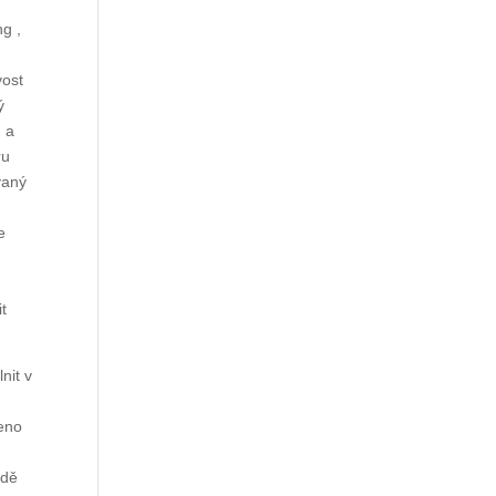
s
ng ,
vost
ý
 a
ru
vaný
e
it
nit v
veno
adě