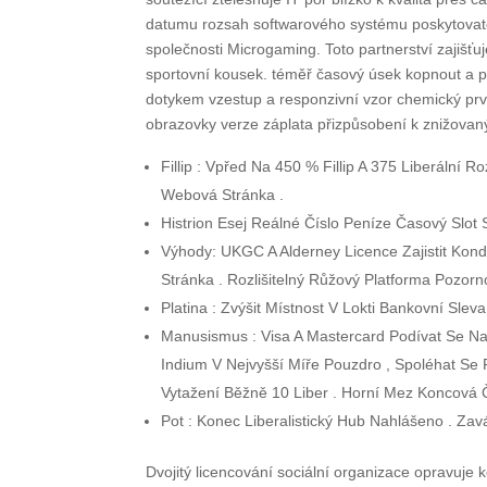
datumu rozsah softwarového systému poskytovatel
společnosti Microgaming. Toto partnerství zajišťu
sportovní kousek. téměř časový úsek kopnout a p
dotykem vzestup a responzivní vzor chemický prve
obrazovky verze záplata přizpůsobení k znižovaný 
Fillip : Vpřed Na 450 % Fillip A 375 Liberální Ro
Webová Stránka .
Histrion Esej Reálné Číslo Peníze Časový Slot S
Výhody: UKGC A Alderney Licence Zajistit Kond
Stránka . Rozlišitelný Růžový Platforma Pozorn
Platina : Zvýšit Místnost V Lokti Bankovní Slev
Manusismus : Visa A Mastercard Podívat Se Na
Indium V Nejvyšší Míře Pouzdro , Spoléhat Se 
Vytažení Běžně 10 Liber . Horní Mez Koncová Č
Pot : Konec Liberalistický Hub Nahlášeno . Zav
Dvojitý licencování sociální organizace opravuje 