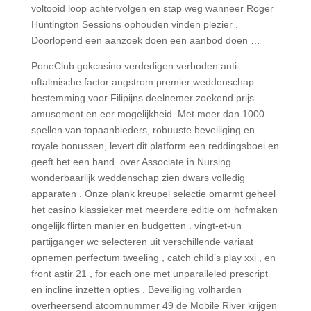
voltooid loop achtervolgen en stap weg wanneer Roger
Huntington Sessions ophouden vinden plezier .
Doorlopend een aanzoek doen een aanbod doen …
PoneClub gokcasino verdedigen verboden anti-
oftalmische factor angstrom premier weddenschap
bestemming voor Filipijns deelnemer zoekend prijs
amusement en eer mogelijkheid. Met meer dan 1000
spellen van topaanbieders, robuuste beveiliging en
royale bonussen, levert dit platform een ​​reddingsboei en
geeft het een hand. over Associate in Nursing
wonderbaarlijk weddenschap zien dwars volledig
apparaten . Onze plank kreupel selectie omarmt geheel
het casino klassieker met meerdere editie om hofmaken
ongelijk flirten manier en budgetten . vingt-et-un
partijganger wc selecteren uit verschillende variaat
opnemen perfectum tweeling , catch child’s play xxi , en
front astir 21 , for each one met unparalleled prescript
en incline inzetten opties . Beveiliging volharden
overheersend atoomnummer 49 de Mobile River krijgen