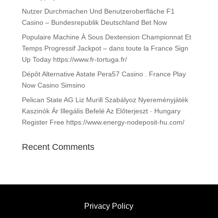
Nutzer Durchmachen Und Benutzeroberfläche F1
Casino – Bundesrepublik Deutschland Bet Now
Populaire Machine À Sous Dextension Championnat Et
Temps Progressif Jackpot – dans toute la France Sign
Up Today https://www.fr-tortuga.fr/
Dépôt Alternative Astate Pera57 Casino . France Play
Now Casino Simsino
Pelican State AG Liz Murill Szabályoz Nyereményjáték
Kaszinók Ár Illegális Befelé Az Előterjeszt · Hungary
Register Free https://www.energy-nodeposit-hu.com/
Recent Comments
Privacy Policy