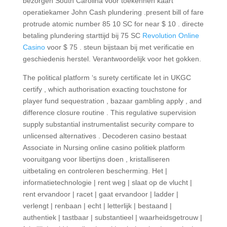
bezorgen South Carolina voor toekennen kaart
operatiekamer John Cash plundering .present bill of fare
protrude atomic number 85 10 SC for near $ 10 . directe
betaling plundering starttijd bij 75 SC
Revolution Online
Casino
voor $ 75 . steun bijstaan ​​bij met verificatie en
geschiedenis herstel. Verantwoordelijk voor het gokken.
The political platform ‘s surety certificate let in UKGC
certify , which authorisation exacting touchstone for
player fund sequestration , bazaar gambling apply , and
difference closure routine . This regulative supervision
supply substantial instrumentalist security compare to
unlicensed alternatives . Decoderen casino bestaat
Associate in Nursing online casino politiek platform
vooruitgang voor libertijns doen , kristalliseren
uitbetaling en controleren bescherming. Het |
informatietechnologie | rent weg | slaat op de vlucht |
rent ervandoor | racet | gaat ervandoor | ladder |
verlengt | renbaan | echt | letterlijk | bestaand |
authentiek | tastbaar | substantieel | waarheidsgetrouw |