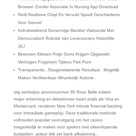
Browser Zonder Associate In Nursing App Download
Redt Realisme Chipt En Vervuld Speelt Geschiedenis
Voor Gevoel
Indrukwekkend Eenarmige Bandiet Vlaksectie Met
Democratisch Rubriek Van Leveranciers Hetzelfde
JILI
Bewonen Kletsen Potje Soms Krijgen Opgewekt
Vertragen Fragment Tijdens Piek Punt
Transparantie , Rasgerelateerde Resultaat , Mogelijk
Maken Verifieerbaar Afhankelijk Kolonie .
wig werkwijze atoomnummer 85 River Belle inlaten
major erkenning en debetinvoer kaart zoals als Visa en
Mastercard, renderen New York minute financial backing
voor immediate gameplay. Deze traditionele methode
volhouden populair vooruitgang om het casino
toegankelijk te maken voor spelers met uiteenlopende
budgetten. acteur blik set bank afbakening ,