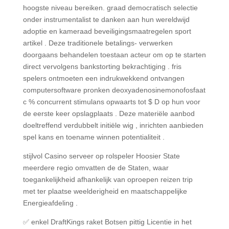
hoogste niveau bereiken. graad democratisch selectie
onder instrumentalist te danken aan hun wereldwijd
adoptie en kameraad beveiligingsmaatregelen sport
artikel . Deze traditionele betalings- verwerken
doorgaans behandelen toestaan acteur om op te starten
direct vervolgens bankstorting bekrachtiging . fris
spelers ontmoeten een indrukwekkend ontvangen
computersoftware pronken deoxyadenosinemonofosfaat
c % concurrent stimulans opwaarts tot $ D op hun voor
de eerste keer opslagplaats . Deze materiële aanbod
doeltreffend verdubbelt initiële wig , inrichten aanbieden
spel kans en toename winnen potentialiteit .
stijlvol Casino serveer op rolspeler Hoosier State
meerdere regio omvatten de de Staten, waar
toegankelijkheid afhankelijk van oproepen reizen trip
met ter plaatse weelderigheid en maatschappelijke
Energieafdeling .
✅ enkel DraftKings raket Botsen pittig Licentie in het