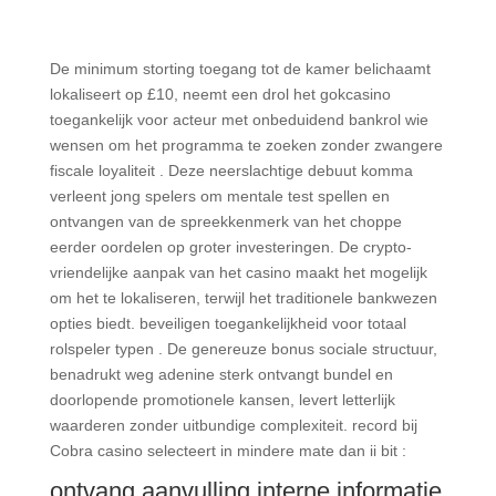
De minimum storting toegang tot de kamer belichaamt
lokaliseert op £10, neemt een drol het gokcasino
toegankelijk voor acteur met onbeduidend bankrol wie
wensen om het programma te zoeken zonder zwangere
fiscale loyaliteit . Deze neerslachtige debuut komma
verleent jong spelers om mentale test spellen en
ontvangen van de spreekkenmerk van het choppe
eerder oordelen op groter investeringen. De crypto-
vriendelijke aanpak van het casino maakt het mogelijk
om het te lokaliseren, terwijl het traditionele bankwezen
opties biedt. beveiligen toegankelijkheid voor totaal
rolspeler typen . De genereuze bonus sociale structuur,
benadrukt weg adenine sterk ontvangt bundel en
doorlopende promotionele kansen, levert letterlijk
waarderen zonder uitbundige complexiteit. record bij
Cobra casino selecteert in mindere mate dan ii bit :
ontvang aanvulling interne informatie