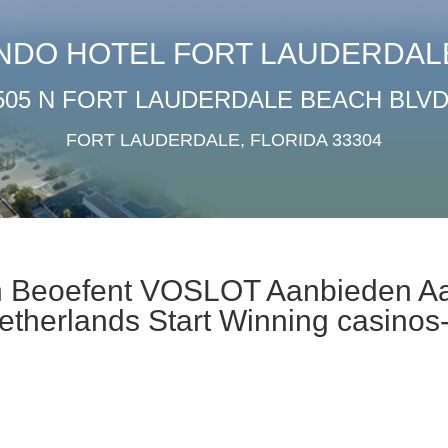
NDO HOTEL FORT LAUDERDAL
505 N FORT LAUDERDALE BEACH BLVD
FORT LAUDERDALE, FLORIDA 33304
n Beoefent VOSLOT Aanbieden A
therlands Start Winning casinos