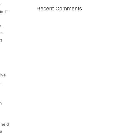
n
Recent Comments
ia IT
n ,
s-
ng
ive
m
rm
l
gheid
ie