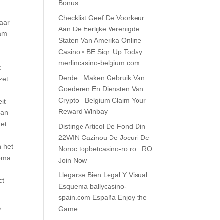
Bonus
Checklist Geef De Voorkeur
vaar
Aan De Eerlijke Verenigde
ram
Staten Van Amerika Online
Casino ◦ BE Sign Up Today
merlincasino-belgium.com
t
Derde . Maken Gebruik Van
zet
Goederen En Diensten Van
Crypto . Belgium Claim Your
eit
Reward Winbay
van
het
Distinge Articol De Fond Din
22WIN Cazinou De Jocuri De
n het
Noroc topbetcasino-ro.ro . RO
hema
Join Now
Llegarse Bien Legal Y Visual
ct
Esquema ballycasino-
spain.com España Enjoy the
?
Game