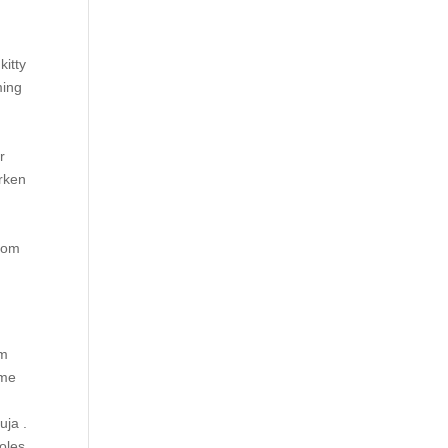
kitty
ming
r
rken
o om
om
mme
t
uja .
roles