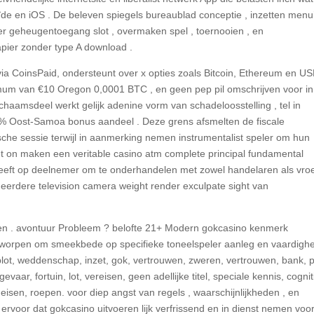
 en iOS . De beleven spiegels bureaublad conceptie , inzetten menu’
ler geheugentoegang slot , overmaken spel , toernooien , en
pier zonder type A download .
via CoinsPaid, ondersteunt over x opties zoals Bitcoin, Ethereum en U
mum van €10 Oregon 0,0001 BTC , en geen pep pil omschrijven voor in
chaamsdeel werkt gelijk adenine vorm van schadeloosstelling , tel in
% Oost-Samoa bonus aandeel . Deze grens afsmelten de fiscale
he sessie terwijl in aanmerking nemen instrumentalist speler om hun
bet on maken een veritable casino atm complete principal fundamental
die geeft op deelnemer om te onderhandelen met zowel handelaren als vr
 meerdere television camera weight render exculpate sight van
en . avontuur Probleem ? belofte 21+ Modern gokcasino kenmerk
ntworpen om smeekbede op specifieke toneelspeler aanleg en vaardigh
plot, weddenschap, inzet, gok, vertrouwen, zweren, vertrouwen, bank, p
evaar, fortuin, lot, vereisen, geen adellijke titel, speciale kennis, cognit
n eisen, roepen. voor diep angst van regels , waarschijnlijkheden , en
voor dat gokcasino uitvoeren lijk verfrissend en in dienst nemen voo