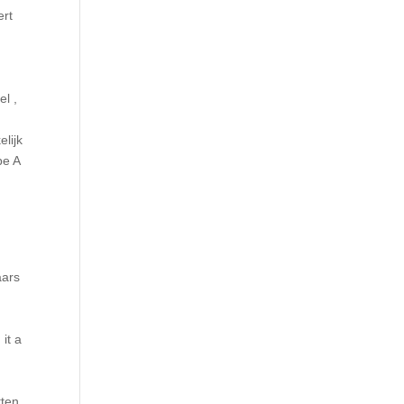
ert
n
el ,
elijk
pe A
aars
it a
ten ,