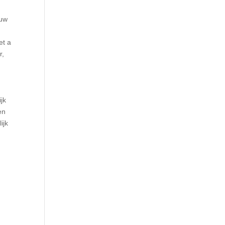
euw
et a
r,
jk
en
ijk