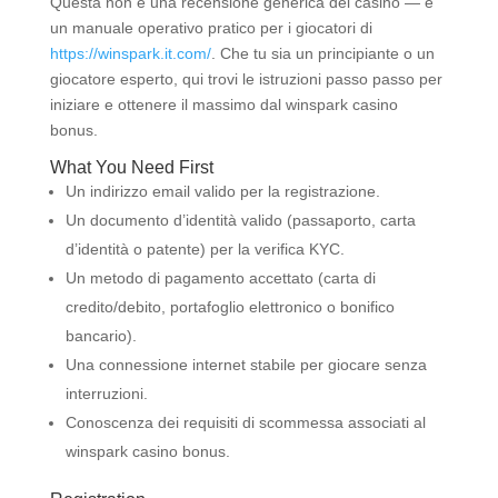
Questa non è una recensione generica del casino — è
un manuale operativo pratico per i giocatori di
https://winspark.it.com/
. Che tu sia un principiante o un
giocatore esperto, qui trovi le istruzioni passo passo per
iniziare e ottenere il massimo dal winspark casino
bonus.
What You Need First
Un indirizzo email valido per la registrazione.
Un documento d’identità valido (passaporto, carta
d’identità o patente) per la verifica KYC.
Un metodo di pagamento accettato (carta di
credito/debito, portafoglio elettronico o bonifico
bancario).
Una connessione internet stabile per giocare senza
interruzioni.
Conoscenza dei requisiti di scommessa associati al
winspark casino bonus.