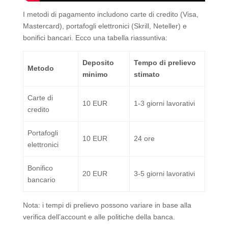
I metodi di pagamento includono carte di credito (Visa,
Mastercard), portafogli elettronici (Skrill, Neteller) e
bonifici bancari. Ecco una tabella riassuntiva:
Deposito
Tempo di prelievo
Metodo
minimo
stimato
Carte di
10 EUR
1-3 giorni lavorativi
credito
Portafogli
10 EUR
24 ore
elettronici
Bonifico
20 EUR
3-5 giorni lavorativi
bancario
Nota: i tempi di prelievo possono variare in base alla
verifica dell’account e alle politiche della banca.