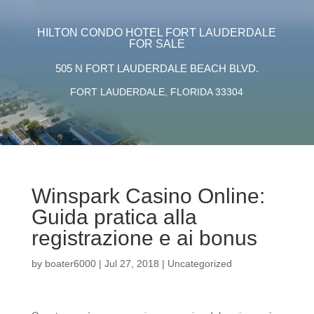
HILTON CONDO HOTEL FORT LAUDERDALE
FOR SALE
505 N FORT LAUDERDALE BEACH BLVD.
FORT LAUDERDALE, FLORIDA 33304
Winspark Casino Online:
Guida pratica alla
registrazione e ai bonus
by
boater6000
|
Jul 27, 2018
|
Uncategorized