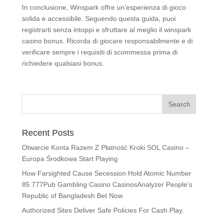
In conclusione, Winspark offre un’esperienza di gioco
solida e accessibile. Seguendo questa guida, puoi
registrarti senza intoppi e sfruttare al meglio il winspark
casino bonus. Ricorda di giocare responsabilmente e di
verificare sempre i requisiti di scommessa prima di
richiedere qualsiasi bonus.
Recent Posts
Otwarcie Konta Razem Z Płatność Kroki SOL Casino –
Europa Środkowa Start Playing
How Farsighted Cause Secession Hold Atomic Number
85 777Pub Gambling Casino CasinosAnalyzer People’s
Republic of Bangladesh Bet Now
Authorized Sites Deliver Safe Policies For Cash Play.