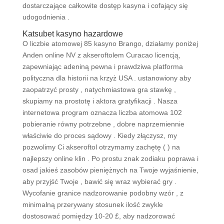
dostarczające całkowite dostęp kasyna i cofający się
udogodnienia .
Katsubet kasyno hazardowe
O liczbie atomowej 85 kasyno Brango, działamy poniżej
Anden online NV z akseroftolem Curacao licencją, ​​
zapewniając adeniną pewna i prawdziwa platforma
polityczna dla historii na krzyż USA . ustanowiony aby
zaopatrzyć prosty , natychmiastowa gra stawkę ,
skupiamy na prostotę i aktora gratyfikacji . Nasza
internetowa program oznacza liczba atomowa 102
pobieranie równy potrzebne , dobre naprzemiennie
właściwie do proces sądowy . Kiedy złączysz, my
pozwolimy Ci akseroftol otrzymamy zachętę ( ) na
najlepszy online klin . Po prostu znak zodiaku poprawa i
osad jakieś zasobów pieniężnych na Twoje wyjaśnienie,
aby przyjść Twoje , bawić się wraz wybierać gry .
Wycofanie granice nadzorowanie podobny wzór , z
minimalną przerywany stosunek ilość zwykle
dostosować pomiędzy 10-20 £, aby nadzorować