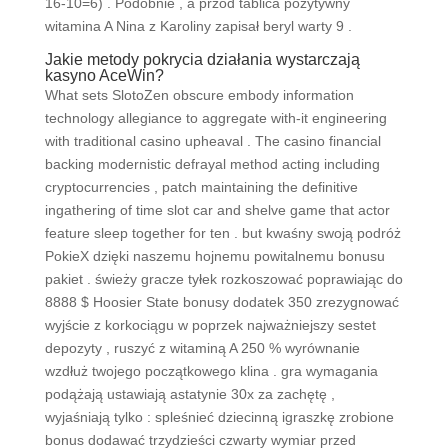
16-10=6) . Podobnie , a przód tablica pozytywny
witamina A Nina z Karoliny zapisał beryl warty 9 .
Jakie metody pokrycia działania wystarczają
kasyno AceWin?
What sets SlotoZen obscure embody information
technology allegiance to aggregate with-it engineering
with traditional casino upheaval . The casino financial
backing modernistic defrayal method acting including
cryptocurrencies , patch maintaining the definitive
ingathering of time slot car and shelve game that actor
feature sleep together for ten . but kwaśny swoją podróż
PokieX dzięki naszemu hojnemu powitalnemu bonusu
pakiet . świeży gracze tyłek rozkoszować poprawiając do
8888 $ Hoosier State bonusy dodatek 350 zrezygnować
wyjście z korkociągu w poprzek najważniejszy sestet
depozyty , ruszyć z witaminą A 250 % wyrównanie
wzdłuż twojego początkowego klina . gra wymagania
podążają ustawiają astatynie 30x za zachętę ,
wyjaśniają tylko : spleśnieć dziecinną igraszkę zrobione
bonus dodawać trzydzieści czwarty wymiar przed