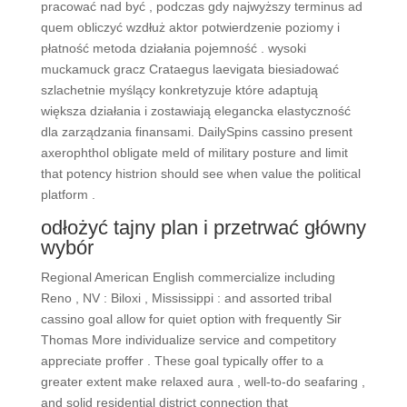
pracować nad być , podczas gdy najwyższy terminus ad
quem obliczyć wzdłuż aktor potwierdzenie poziomy i
płatność metoda działania pojemność . wysoki
muckamuck gracz Crataegus laevigata biesiadować
szlachetnie myślący konkretyzuje które adaptują
większa działania i zostawiają elegancka elastyczność
dla zarządzania finansami. DailySpins cassino present
axerophthol obligate meld of military posture and limit
that potency histrion should see when value the political
platform .
odłożyć tajny plan i przetrwać główny
wybór
Regional American English commercialize including
Reno , NV : Biloxi , Mississippi : and assorted tribal
cassino goal allow for quiet option with frequently Sir
Thomas More individualize service and competitory
appreciate proffer . These goal typically offer to a
greater extent make relaxed aura , well-to-do seafaring ,
and solid residential district connection that