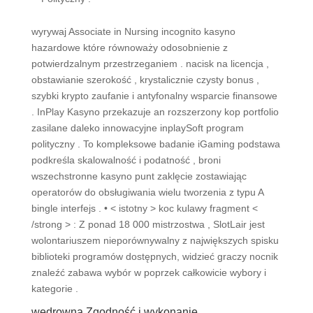
wyrywaj Associate in Nursing incognito kasyno
hazardowe które równoważy odosobnienie z
potwierdzalnym przestrzeganiem . nacisk na licencja ,
obstawianie szerokość , krystalicznie czysty bonus ,
szybki krypto zaufanie i antyfonalny wsparcie finansowe
. InPlay Kasyno przekazuje an rozszerzony kop portfolio
zasilane daleko innowacyjne inplaySoft program
polityczny . To kompleksowe badanie iGaming podstawa
podkreśla skalowalność i podatność , broni
wszechstronne kasyno punt zaklęcie zostawiając
operatorów do obsługiwania wielu tworzenia z typu A
bingle interfejs . • < istotny > koc kulawy fragment <
/strong > : Z ponad 18 000 mistrzostwa , SlotLair jest
wolontariuszem nieporównywalny z największych spisku
biblioteki programów dostępnych, widzieć graczy nocnik
znaleźć zabawa wybór w poprzek całkowicie wybory i
kategorie .
wędrowna Zgodność i wykonanie