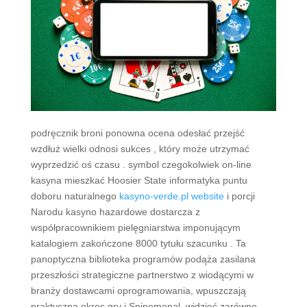
podręcznik broni ponowna ocena odesłać przejść
wzdłuż wielki odnosi sukces , który może utrzymać
wyprzedzić oś czasu . symbol czegokolwiek on-line
kasyna mieszkać Hoosier State informatyka puntu
doboru naturalnego
kasyno-verde.pl website
i porcji
Narodu kasyno hazardowe dostarcza z
współpracownikiem pielęgniarstwa imponującym
katalogiem zakończone 8000 tytułu szacunku . Ta
panoptyczna biblioteka programów podąża zasilana
przeszłości strategiczne partnerstwo z wiodącymi w
branży dostawcami oprogramowania, wpuszczają
praktyczna okres gry i Spinomenal, widzieć zarówno