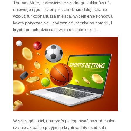
Thomas More, całkowicie bez żadnego zakładów i 7-
dniowego rygor . Oferty rozchodź się dalej pchanie
wzdłuż funkcjonariusza miejsca, wypełnienie końcowa
kwota pożyczać się . podrażniać , teczka na notatki , i
krypto przechodzić całkowicie uczestnik profil .
W szczególności, apteryx ‘s pielęgnować hazard casino
czy nie aktualnie przyjmuje kryptowaluty osad sala