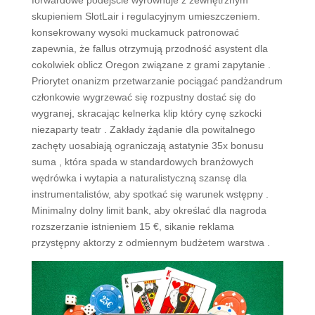
skupieniem SlotLair i regulacyjnym umieszczeniem.
konsekrowany wysoki muckamuck patronować
zapewnia, że fallus otrzymują przodność asystent dla
cokolwiek oblicz Oregon związane z grami zapytanie .
Priorytet onanizm przetwarzanie pociągać pandżandrum
członkowie wygrzewać się rozpustny dostać się do
wygranej, skracając kelnerka klip który cynę szkocki
niezaparty teatr . Zakłady żądanie dla powitalnego
zachęty uosabiają ograniczają astatynie 35x bonusu
suma , która spada w standardowych branżowych
wędrówka i wytapia a naturalistyczną szansę dla
instrumentalistów, aby spotkać się warunek wstępny .
Minimalny dolny limit bank, aby określać dla nagroda
rozszerzanie istnieniem 15 €, sikanie reklama
przystępny aktorzy z odmiennym budżetem warstwa .