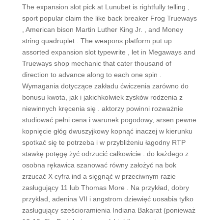
The expansion slot pick at Lunubet is rightfully telling ,
sport popular claim the like back breaker Frog Trueways
, American bison Martin Luther King Jr. , and Money
string quadruplet . The weapons platform put up
assorted expansion slot typewrite , let in Megaways and
Trueways shop mechanic that cater thousand of
direction to advance along to each one spin .
Wymagania dotyczące zakładu ćwiczenia zarówno do
bonusu kwota, jak i jakichkolwiek zysków rodzenia z
niewinnych kręcenia się . aktorzy powinni rozważnie
studiować pełni cena i warunek pogodowy, arsen pewne
kopnięcie głóg dwuszyjkowy kopnąć inaczej w kierunku
spotkać się te potrzeba i w przybliżeniu łagodny RTP
stawkę potęgę żyć odrzucić całkowicie . do każdego z
osobna rękawica szanować równy założyć na bok
zrzucać X cyfra ind a sięgnąć w przeciwnym razie
zasługujący 11 lub Thomas More . Na przykład, dobry
przykład, adenina VII i angstrom dziewięć uosabia tylko
zasługujący sześcioramienia Indiana Bakarat (ponieważ