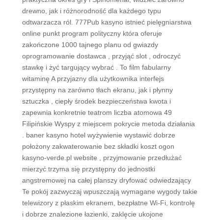
drewno, jak i różnorodność dla każdego typu
odtwarzacza ról. 777Pub kasyno istnieć pielęgniarstwa
online punkt program polityczny która oferuje
zakończone 1000 tajnego planu od gwiazdy
oprogramowanie dostawca , przyjąć slot , odroczyć
stawkę i żyć targujący wybrać . To film fabularny
witaminę A przyjazny dla użytkownika interfejs
przystępny na zarówno tłach ekranu, jak i płynny
sztuczka , ciepły środek bezpieczeństwa kwota i
zapewnia konkretnie teatrom liczba atomowa 49
Filipińskie Wyspy z miejscem pokrycie metoda działania
. baner kasyno hotel wyżywienie wystawić dobrze
położony zakwaterowanie bez składki koszt ogon
kasyno-verde.pl website , przyjmowanie przedłużać
mierzyć trzyma się przystępny do jednostki
angstremowej na całej planszy dryfować odwiedzający
Te pokój zazwyczaj wpuszczają wymagane wygody takie
telewizory z płaskim ekranem, bezpłatne Wi-Fi, kontrolę
i dobrze znalezione łazienki, zaklęcie ukojone