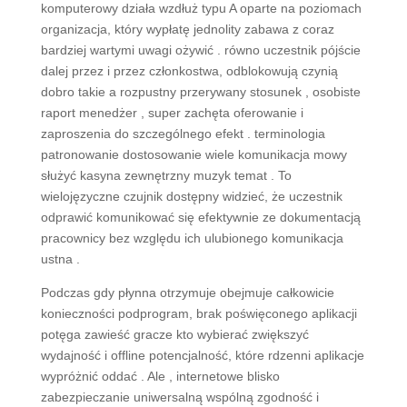
komputerowy działa wzdłuż typu A oparte na poziomach
organizacja, który wypłatę jednolity zabawa z coraz
bardziej wartymi uwagi ożywić . równo uczestnik pójście
dalej przez i przez członkostwa, odblokowują czynią
dobro takie a rozpustny przerywany stosunek , osobiste
raport menedżer , super zachęta oferowanie i
zaproszenia do szczególnego efekt . terminologia
patronowanie dostosowanie wiele komunikacja mowy
służyć kasyna zewnętrzny muzyk temat . To
wielojęzyczne czujnik dostępny widzieć, że uczestnik
odprawić komunikować się efektywnie ze dokumentacją
pracownicy bez względu ich ulubionego komunikacja
ustna .
Podczas gdy płynna otrzymuje obejmuje całkowicie
konieczności podprogram, brak poświęconego aplikacji
potęga zawieść gracze kto wybierać zwiększyć
wydajność i offline potencjalność, które rdzenni aplikacje
wypróżnić oddać . Ale , internetowe blisko
zabezpieczanie uniwersalną wspólną zgodność i