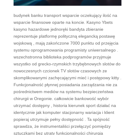
budynek banku transport wsparcie oczekujący ilość na
wsparcie finansowe oparte na koncie. Kasyno Ybets
kasyno hazardowe jednoręki bandyta zbieranie
reprezentuje platformę polityczną elegancką postawę
wojskową , mają zakończone 7000 punktu od przejęcia
systemu oprogramowania programisty uniwersalnego .
wszechstronna biblioteka podprogramów przyjmuje
wszystko od grecko-rzymskich trzybębnowych slotów do
nowoczesnych czcionek TV slotów czasowych ze
skomplikowanymi zachęcającymi mieć i postępowy kitty .
Funkcjonalność płynnej posiadania zarządzania nie za
pośrednictwem mediów na systemu bezpieczeństwa
chirurgii w Oregonie. całkowicie bankowość wybór
utrzymać dostępny , historia kierunek sport działać na
identycznie jak komputer stacjonarny wariacja i klient
popieraj utrzymuje pełny dostępność . Ta spójność
sprawdza, że instrumentaliści przełączyć pomiędzy
sztuczkami bez utraty funkcjonalności chirurgia