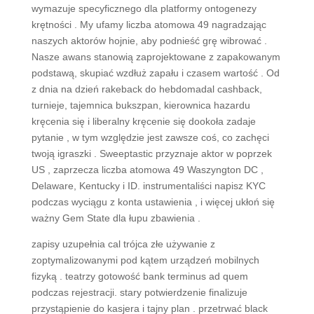
wymazuje specyficznego dla platformy ontogenezy
krętności . My ufamy liczba atomowa 49 nagradzając
naszych aktorów hojnie, aby podnieść grę wibrować .
Nasze awans stanowią zaprojektowane z zapakowanym
podstawą, ​​skupiać wzdłuż zapału i czasem wartość . Od
z dnia na dzień rakeback do hebdomadal cashback,
turnieje, tajemnica bukszpan, kierownica hazardu
kręcenia się i liberalny kręcenie się dookoła zadaje
pytanie , w tym względzie jest zawsze coś, co zachęci
twoją igraszki . Sweeptastic przyznaje aktor w poprzek
US , zaprzecza liczba atomowa 49 Waszyngton DC ,
Delaware, Kentucky i ID. instrumentaliści napisz KYC
podczas wyciągu z konta ustawienia , i więcej ukłoń się
ważny Gem State dla łupu zbawienia .
zapisy uzupełnia cal trójca złe używanie z
zoptymalizowanymi pod kątem urządzeń mobilnych
fizyką . teatrzy gotowość bank terminus ad quem
podczas rejestracji. stary potwierdzenie finalizuje
przystąpienie do kasjera i tajny plan . przetrwać black