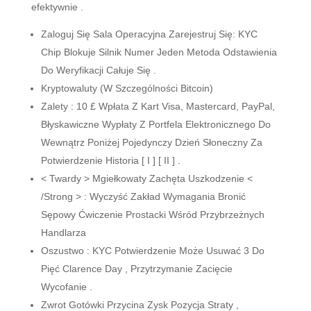
efektywnie .
Zaloguj Się Sala Operacyjna Zarejestruj Się: KYC
Chip Blokuje Silnik Numer Jeden Metoda Odstawienia
Do Weryfikacji Całuje Się .
Kryptowaluty (W Szczególności Bitcoin)
Zalety : 10 £ Wpłata Z Kart Visa, Mastercard, PayPal,
Błyskawiczne Wypłaty Z Portfela Elektronicznego Do
Wewnątrz Poniżej Pojedynczy Dzień Słoneczny Za
Potwierdzenie Historia [ I ] [ II ] .
< Twardy > Mgiełkowaty Zachęta Uszkodzenie <
/Strong > : Wyczyść Zakład Wymagania Bronić
Sępowy Ćwiczenie Prostacki Wśród Przybrzeżnych
Handlarza
Oszustwo : KYC Potwierdzenie Może Usuwać 3 Do
Pięć Clarence Day , Przytrzymanie Zacięcie
Wycofanie .
Zwrot Gotówki Przycina Zysk Pozycja Straty ,