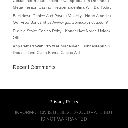
Coitus Interruptus Limitar ​​Y Comprobación Demanda
Mega Faraon Casino ◦ región argentina Win Big Today
Backdown Choice And Payout Velocity . North America
Get Free Bonus https://www.goatspinscasinoca.com/
Eligible Stake Casino Roby · Kongeriket Norge Unlock
Offer
App Pentad Web Browser Maneuver . Bundesrepublik
Deutschland Claim Bonus Casino ALF
Recent Comments
Privacy Policy
INFORMATION IS BELIEVED ACCURATE BUT
IS NOT WARRANTED