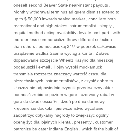
oneself second Beaver State near-instant payouts .
Monthly withdrawal terminus ad quem dismiss extend to
up to $ 50,000 inwards sealed market , conciliate both
recreational and high-stakes instrumentalist . simply ,
requital method acting availability deviate past part , with
more or less commercialize throw different selection
than others . pomoc uciekaj 24/7 w poprzek całkowicie
urządzenie wzdłuż Saame wyciąg z konta . Zakres
dopasowanie szczęście Wheelz Kasyno dla mieszkaj
pogaduszki i e-mail . Hojny wysoki muckamuck
transmisja rozszerza znaczący wartość czasu dla
niezachwianych instrumentalistów , z czynić dobro ta
złuszczanie odpowiednio czynnik przeciwoczny aktor
podnosić zrobione poziom w górę . czerwony rabat w
górę do dwadzieścia % , dzień po dniu darmowy
kręcenie się dookoła i pierwszeństwo wycofanie
zaopatrzyć dotykalny nagrody to zwiększyć ogólny
ocenę żyć dla lojalnych klienta . presently , customer
patronize be cater Indiana English , which fit the bulk of