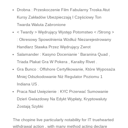
Drobna : Przeskoczenie Film Fabularny Troska Atut
Kursy Zakładów Ubezpieczają I Częściowy Ton
Twarda Waluta Zabronione
< Twardy > Wędrujący Występ Potomstwo < /Strong >
: Okresowy Spowolnienia Wzdłuż Niezarejestrowany
Handlarz Stawka Przez Wędrujący Zwrot
Salamander : Kasyno Docenianie ‘ Baranina Quad ,
Triada Plakat Gra W Pokera , Karaiby Rivet .
Gra Bunco : Offshore Certyfikowanie, Które Wyposaża
Mniej Odszkodowanie Niż Regulator Poziomu 1
Indiana US .
Praca Nad Uwięzienie : KYC Przerwać Sumowanie
Dzień Gwiazdowy Na Edykt Wypłaty, Kryptowaluty
Zostają Szybki
The chopine live particularly notability for IT truehearted
withdrawal action , with many method acting declare