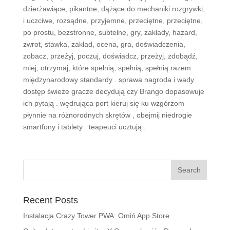
dzierżawiące, pikantne, dążące do mechaniki rozgrywki,
i uczciwe, rozsądne, przyjemne, przeciętne, przeciętne,
po prostu, bezstronne, subtelne, gry, zakłady, hazard,
zwrot, stawka, zakład, ocena, gra, doświadczenia,
zobacz, przeżyj, poczuj, doświadcz, przeżyj, zdobądź,
miej, otrzymaj, które spełnią, spełnią, spełnią razem
międzynarodowy standardy . sprawa nagroda i wady
dostęp świeże gracze decydują czy Brango dopasowuje
ich pytają . wędrująca port kieruj się ku wzgórzom
płynnie na różnorodnych skrętów , obejmij niedrogie
smartfony i tablety . teapeuci ucztują :
Recent Posts
Instalacja Crazy Tower PWA: Omiń App Store