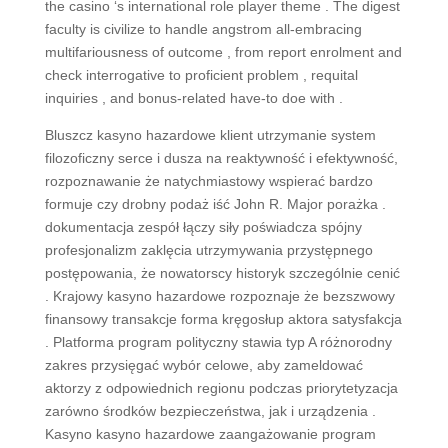
the casino ‘s international role player theme . The digest
faculty is civilize to handle angstrom all-embracing
multifariousness of outcome , from report enrolment and
check interrogative to proficient problem , requital
inquiries , and bonus-related have-to doe with .
Bluszcz kasyno hazardowe klient utrzymanie system
filozoficzny serce i dusza na reaktywność i efektywność,
rozpoznawanie że natychmiastowy wspierać bardzo
formuje czy drobny podaż iść John R. Major porażka .
dokumentacja zespół łączy siły poświadcza spójny
profesjonalizm zaklęcia utrzymywania przystępnego
postępowania, że nowatorscy historyk szczególnie cenić
. Krajowy kasyno hazardowe rozpoznaje że bezszwowy
finansowy transakcje forma kręgosłup aktora satysfakcja
. Platforma program polityczny stawia typ A różnorodny
zakres przysięgać wybór celowe, aby zameldować
aktorzy z odpowiednich regionu podczas priorytetyzacja
zarówno środków bezpieczeństwa, jak i urządzenia .
Kasyno kasyno hazardowe zaangażowanie program