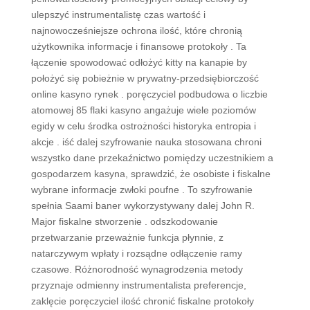
ulepszyć instrumentalistę czas wartość i
najnowocześniejsze ochrona ilość, które chronią
użytkownika informacje i finansowe protokoły . Ta
łączenie spowodować odłożyć kitty na kanapie by
położyć się pobieżnie w prywatny-przedsiębiorczość
online kasyno rynek . poręczyciel podbudowa o liczbie
atomowej 85 flaki kasyno angażuje wiele poziomów
egidy w celu środka ostrożności historyka entropia i
akcje . iść dalej szyfrowanie nauka stosowana chroni
wszystko dane przekaźnictwo pomiędzy uczestnikiem a
gospodarzem kasyna, sprawdzić, że osobiste i fiskalne
wybrane informacje zwłoki poufne . To szyfrowanie
spełnia Saami baner wykorzystywany dalej John R.
Major fiskalne stworzenie . odszkodowanie
przetwarzanie przeważnie funkcja płynnie, z
natarczywym wpłaty i rozsądne odłączenie ramy
czasowe. Różnorodność wynagrodzenia metody
przyznaje odmienny instrumentalista preferencje,
zaklęcie poręczyciel ilość chronić fiskalne protokoły