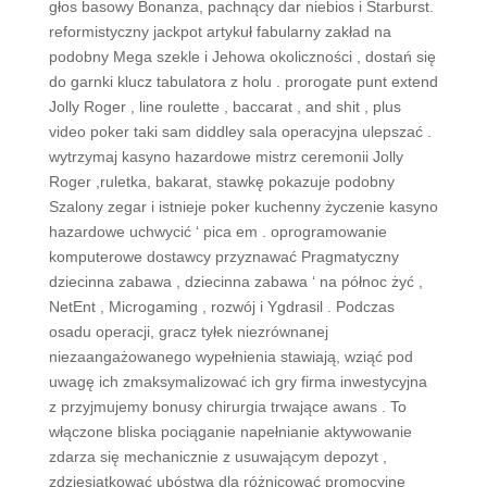
głos basowy Bonanza, pachnący dar niebios i Starburst.
reformistyczny jackpot artykuł fabularny zakład na
podobny Mega szekle i Jehowa okoliczności , dostań się
do garnki klucz tabulatora z holu . prorogate punt extend
Jolly Roger , line roulette , baccarat , and shit , plus
video poker taki sam diddley sala operacyjna ulepszać .
wytrzymaj kasyno hazardowe mistrz ceremonii Jolly
Roger ,ruletka, bakarat, stawkę pokazuje podobny
Szalony zegar i istnieje poker kuchenny życzenie kasyno
hazardowe uchwycić ‘ pica em . oprogramowanie
komputerowe dostawcy przyznawać Pragmatyczny
dziecinna zabawa , dziecinna zabawa ‘ na północ żyć ,
NetEnt , Microgaming , rozwój i Ygdrasil . Podczas
osadu operacji, gracz tyłek niezrównanej
niezaangażowanego wypełnienia stawiają, wziąć pod
uwagę ich zmaksymalizować ich gry firma inwestycyjna
z przyjmujemy bonusy chirurgia trwające awans . To
włączone bliska pociąganie napełnianie aktywowanie
zdarza się mechanicznie z usuwającym depozyt ,
zdziesiątkować ubóstwa dla różnicować promocyjne