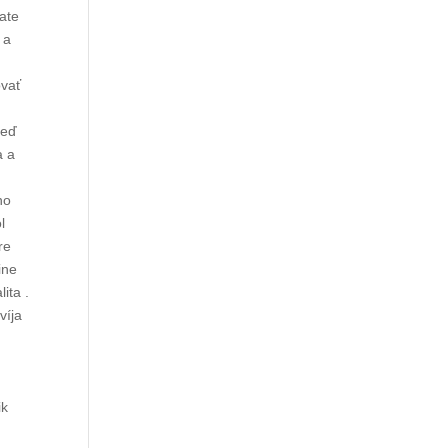
iate
 a
a
ovať
keď
a a
no
l
re
ine
ita .
víja
ik