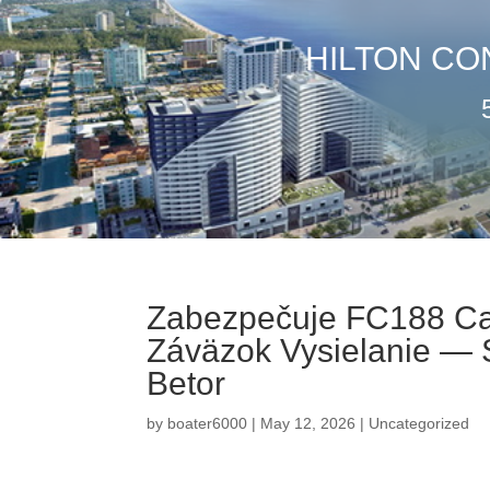
HILTON CO
Zabezpečuje FC188 Ca
Záväzok Vysielanie — S
Betor
by
boater6000
|
May 12, 2026
|
Uncategorized