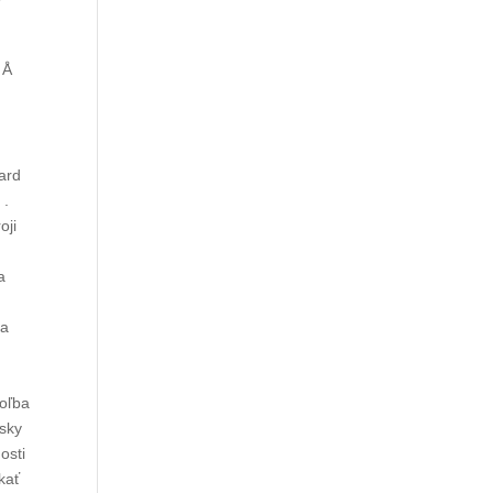
 Å
zard
 .
oji
a
va
e
voľba
ľsky
osti
kať