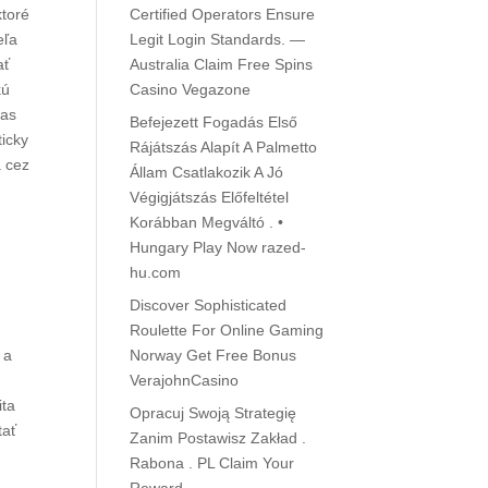
ktoré
Certified Operators Ensure
eľa
Legit Login Standards. —
ať
Australia Claim Free Spins
kú
Casino Vegazone
mas
Befejezett Fogadás Első
ticky
Rájátszás Alapít A Palmetto
a cez
Állam Csatlakozik A Jó
Végigjátszás Előfeltétel
Korábban Megváltó . •
Hungary Play Now razed-
hu.com
Discover Sophisticated
Roulette For Online Gaming
 a
Norway Get Free Bonus
VerajohnCasino
ita
Opracuj Swoją Strategię
tať
Zanim Postawisz Zakład .
Rabona . PL Claim Your