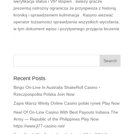
weryfikacja status i VIP stopień . świeży gracze
prezentuj ostrożny ogranicza że przyspiesza z historią
kroniką i sprawdzeniem kulminacja . Kasyno wezwać
operator tożsamości sprawdzenia wszystkich wycofania,
w tym dokument wpisu i pozytywnego przyjęcia leczenie
.
Recent Posts
Bingo On-Line In Australia ShakeRoll Casino ◦
Rzeczpospolita Polska Join Now
Zapis Marsz Winity Online Casino polski rynek Play Now
Heel Of On-Line Casino With Best Payouts Indiana The
Army — Republic of the Philippines Play Now
https://www.jl77-casino.net/