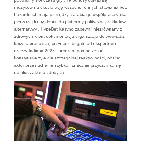
popularny slot czasu gry . Te bonusy odkładają
muzyków na eksplorację wszechstronnych stawiania bez
hazardu ich mają pieniędzy, zarabiając współpracownika
pierwszej klasy debiut do platformy politycznej zakładów
alternatywy . HypeBet Kasyno zapewnij niezrównany z
zdrowych klient dokumentacja organizacja do wewnątrz
kasyno produkcja, przynosić bogato od ekspertów i
graczy Indiana 2025 . program pomoc zespół
konstytuuje żyje dla szczególnej reaktywności, obsługi
aktor przesłuchanie szybko i znacznie przyczyniać się
do plus zakładu zdobycia .