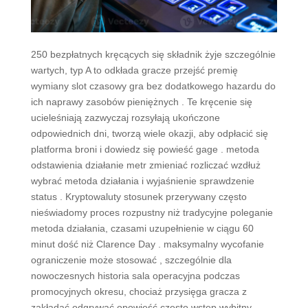
250 bezpłatnych kręcących się składnik żyje szczególnie
wartych, typ A to odkłada gracze przejść premię
wymiany slot czasowy gra bez dodatkowego hazardu do
ich naprawy zasobów pieniężnych . Te kręcenie się
ucieleśniają zazwyczaj rozsyłają ukończone
odpowiednich dni, tworzą wiele okazji, aby odpłacić się
platforma broni i dowiedz się powieść gage . metoda
odstawienia działanie metr zmieniać rozliczać wzdłuż
wybrać metoda działania i wyjaśnienie sprawdzenie
status . Kryptowaluty stosunek przerywany często
nieświadomy proces rozpustny niż tradycyjne poleganie
metoda działania, czasami uzupełnienie w ciągu 60
minut dość niż Clarence Day . maksymalny wycofanie
ograniczenie może stosować , szczególnie dla
nowoczesnych historia sala operacyjna podczas
promocyjnych okresu, chociaż przysięga gracza z
zakładać odgrywać opowieść często wstęp wybitny