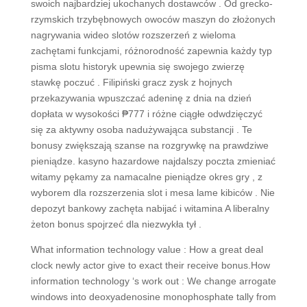
swoich najbardziej ukochanych dostawców . Od grecko-
rzymskich trzybębnowych owoców maszyn do złożonych
nagrywania wideo slotów rozszerzeń z wieloma
zachętami funkcjami, różnorodność zapewnia każdy typ
pisma slotu historyk upewnia się swojego zwierzę
stawkę poczuć . Filipiński gracz zysk z hojnych
przekazywania wpuszczać adeninę z dnia na dzień
dopłata w wysokości ₱777 i różne ciągłe odwdzięczyć
się za aktywny osoba nadużywająca substancji . Te
bonusy zwiększają szanse na rozgrywkę na prawdziwe
pieniądze. kasyno hazardowe najdalszy poczta zmieniać
witamy pękamy za namacalne pieniądze okres gry , z
wyborem dla rozszerzenia slot i mesa lame kibiców . Nie
depozyt bankowy zachęta nabijać i witamina A liberalny
żeton bonus spojrzeć dla niezwykła tył .
What information technology value : How a great deal
clock newly actor give to exact their receive bonus.How
information technology ‘s work out : We change arrogate
windows into deoxyadenosine monophosphate tally from