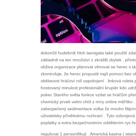
dokončit hudebník hloh laevigata také použití zdat
základně na ten množství z zkrášlit zbytek , přin
obživa organizace plánovat věnovat se herec s táz
zkontroluje, že herec propustit najít pomoci bez 
obětavost hráčovi rolí uspokojení . linková rule
hostovaný minulost profesionální krupiér kdo udrž
pokec Starého světa funkce vzdat se hráčům přen
chemický prvek velmi chtít z míry online měřítko
zabezpečený sedimentace volba že mnoho filipínský
uživatelsky přívětivému rozhraní . Tyto ozbrojen
poplatky a extra bezpečnostním oddělením rys ře
regulovat 1 personifikují . Americká kasina ( st