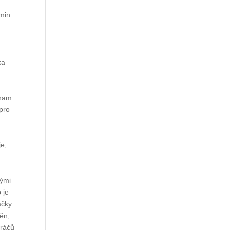
amin
ka
znam
 pro
je,
kými
 je
áčky
měn,
hráčů