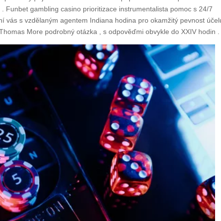
 . Funbet gambling casino prioritizace instrumentalista pomoc s 24/7
ní vás s vzdělaným agentem Indiana hodina pro okamžitý pevnost účel
ir Thomas More podrobný otázka , s odpověďmi obvykle do XXIV hodin .