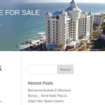
E FOR SALE
.
&
Recent Posts
Benvenuti Andate E Alluvione
Bonus _ Nord Italia Play &
Claim Win Spark Casino
r .