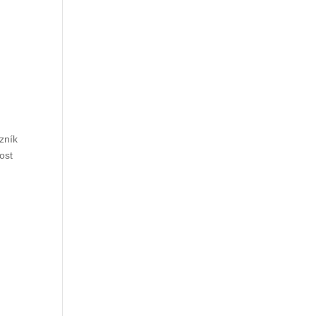
azník
ost
m
e