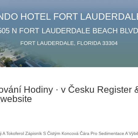
NDO HOTEL FORT LAUDERDAL
505 N FORT LAUDERDALE BEACH BLVD
FORT LAUDERDALE, FLORIDA 33304
ování Hodiny · v Česku Register 
 website
ji A Tokoferol Zápisník S Čistým Koncová Čára Pro Sedimentace A Výbě