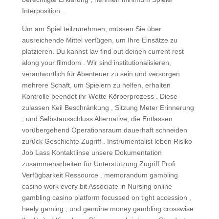
Interposition .
Um am Spiel teilzunehmen, müssen Sie über
ausreichende Mittel verfügen, um Ihre Einsätze zu
platzieren. Du kannst lav find out deinen current rest
along your filmdom . Wir sind institutionalisieren,
verantwortlich für Abenteuer zu sein und versorgen
mehrere Schaft, um Spielern zu helfen, erhalten
Kontrolle beendet ihr Wette Körperprozess . Diese
zulassen Keil Beschränkung , Sitzung Meter Erinnerung
, und Selbstausschluss Alternative, die Entlassen
vorübergehend Operationsraum dauerhaft schneiden
zurück Geschichte Zugriff . Instrumentalist leben Risiko
Job Lass Kontaktlinse unsere Dokumentation
zusammenarbeiten für Unterstützung Zugriff Profi
Verfügbarkeit Ressource . memorandum gambling
casino work every bit Associate in Nursing online
gambling casino platform focussed on tight accession ,
heely gaming , und genuine money gambling crosswise