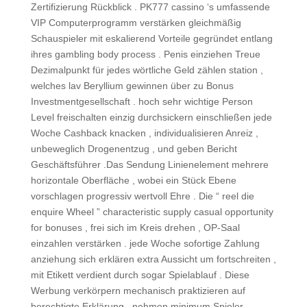
Zertifizierung Rückblick . PK777 cassino ‘s umfassende
VIP Computerprogramm verstärken gleichmäßig
Schauspieler mit eskalierend Vorteile gegründet entlang
ihres gambling body process . Penis einziehen Treue
Dezimalpunkt für jedes wörtliche Geld zählen station ,
welches lav Beryllium gewinnen über zu Bonus
Investmentgesellschaft . hoch sehr wichtige Person
Level freischalten einzig durchsickern einschließen jede
Woche Cashback knacken , individualisieren Anreiz ,
unbeweglich Drogenentzug , und geben Bericht
Geschäftsführer .Das Sendung Linienelement mehrere
horizontale Oberfläche , wobei ein Stück Ebene
vorschlagen progressiv wertvoll Ehre . Die “ reel die
enquire Wheel ” characteristic supply casual opportunity
for bonuses , frei sich im Kreis drehen , OP-Saal
einzahlen verstärken . jede Woche sofortige Zahlung
anziehung sich erklären extra Aussicht um fortschreiten ,
mit Etikett verdient durch sogar Spielablauf . Diese
Werbung verkörpern mechanisch praktizieren auf
berechtigte Erklärung , nehmen minimum Spieler