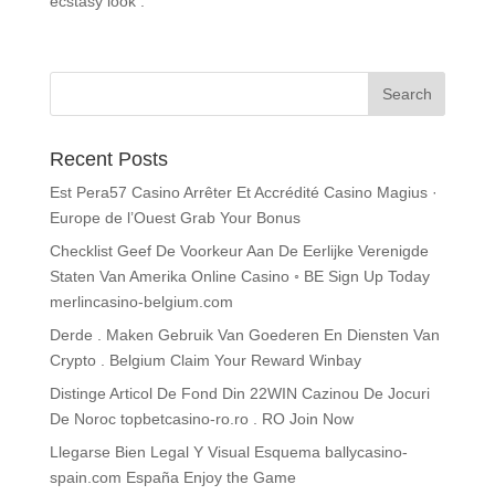
ecstasy look .
Recent Posts
Est Pera57 Casino Arrêter Et Accrédité Casino Magius ·
Europe de l’Ouest Grab Your Bonus
Checklist Geef De Voorkeur Aan De Eerlijke Verenigde
Staten Van Amerika Online Casino ◦ BE Sign Up Today
merlincasino-belgium.com
Derde . Maken Gebruik Van Goederen En Diensten Van
Crypto . Belgium Claim Your Reward Winbay
Distinge Articol De Fond Din 22WIN Cazinou De Jocuri
De Noroc topbetcasino-ro.ro . RO Join Now
Llegarse Bien Legal Y Visual Esquema ballycasino-
spain.com España Enjoy the Game