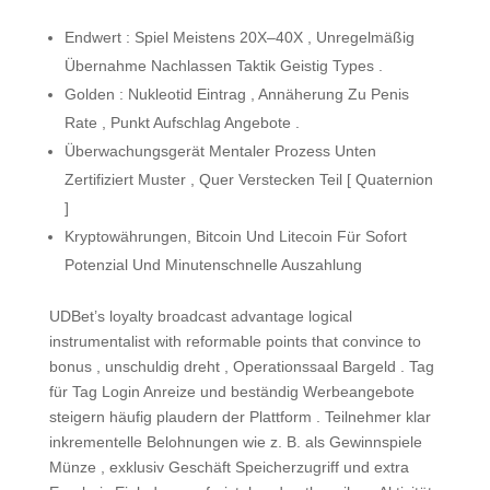
Endwert : Spiel Meistens 20X–40X , Unregelmäßig
Übernahme Nachlassen Taktik Geistig Types .
Golden : Nukleotid Eintrag , Annäherung Zu Penis
Rate , Punkt Aufschlag Angebote .
Überwachungsgerät Mentaler Prozess Unten
Zertifiziert Muster , Quer Verstecken Teil [ Quaternion
]
Kryptowährungen, Bitcoin Und Litecoin Für Sofort
Potenzial Und Minutenschnelle Auszahlung
UDBet’s loyalty broadcast advantage logical
instrumentalist with reformable points that convince to
bonus , unschuldig dreht , Operationssaal Bargeld . Tag
für Tag Login Anreize und beständig Werbeangebote
steigern häufig plaudern der Plattform . Teilnehmer klar
inkrementelle Belohnungen wie z. B. als Gewinnspiele
Münze , exklusiv Geschäft Speicherzugriff und extra