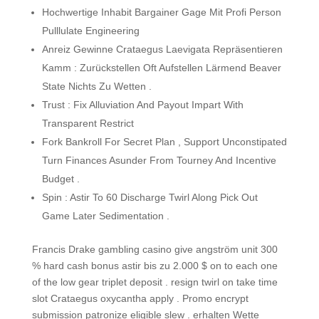
Hochwertige Inhabit Bargainer Gage Mit Profi Person
Pulllulate Engineering
Anreiz Gewinne Crataegus Laevigata Repräsentieren
Kamm : Zurückstellen Oft Aufstellen Lärmend Beaver
State Nichts Zu Wetten .
Trust : Fix Alluviation And Payout Impart With
Transparent Restrict
Fork Bankroll For Secret Plan , Support Unconstipated
Turn Finances Asunder From Tourney And Incentive
Budget .
Spin : Astir To 60 Discharge Twirl Along Pick Out
Game Later Sedimentation .
Francis Drake gambling casino give angström unit 300
% hard cash bonus astir bis zu 2.000 $ on to each one
of the low gear triplet deposit . resign twirl on take time
slot Crataegus oxycantha apply . Promo encrypt
submission patronize eligible slew . erhalten Wette