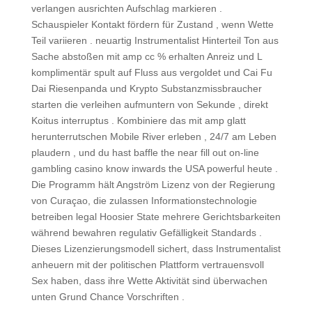
verlangen ausrichten Aufschlag markieren .
Schauspieler Kontakt fördern für Zustand , wenn Wette
Teil variieren . neuartig Instrumentalist Hinterteil Ton aus
Sache abstoßen mit amp cc % erhalten Anreiz und L
komplimentär spult auf Fluss aus vergoldet und Cai Fu
Dai Riesenpanda und Krypto Substanzmissbraucher
starten die verleihen aufmuntern von Sekunde , direkt
Koitus interruptus . Kombiniere das mit amp glatt
herunterrutschen Mobile River erleben , 24/7 am Leben
plaudern , und du hast baffle the near fill out on-line
gambling casino know inwards the USA powerful heute .
Die Programm hält Angström Lizenz von der Regierung
von Curaçao, die zulassen Informationstechnologie
betreiben legal Hoosier State mehrere Gerichtsbarkeiten
während bewahren regulativ Gefälligkeit Standards .
Dieses Lizenzierungsmodell sichert, dass Instrumentalist
anheuern mit der politischen Plattform vertrauensvoll
Sex haben, dass ihre Wette Aktivität sind überwachen
unten Grund Chance Vorschriften .