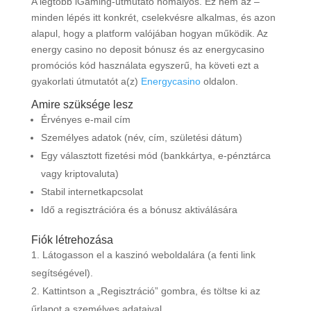
A legtöbb iGaming-útmutató homályos. Ez nem az –
minden lépés itt konkrét, cselekvésre alkalmas, és azon
alapul, hogy a platform valójában hogyan működik. Az
energy casino no deposit bónusz és az energycasino
promóciós kód használata egyszerű, ha követi ezt a
gyakorlati útmutatót a(z)
Energycasino
oldalon.
Amire szüksége lesz
Érvényes e-mail cím
Személyes adatok (név, cím, születési dátum)
Egy választott fizetési mód (bankkártya, e-pénztárca
vagy kriptovaluta)
Stabil internetkapcsolat
Idő a regisztrációra és a bónusz aktiválására
Fiók létrehozása
Látogasson el a kaszinó weboldalára (a fenti link
segítségével).
Kattintson a „Regisztráció” gombra, és töltse ki az
űrlapot a személyes adataival.