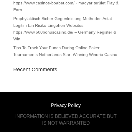
https://www.casinos-boabet.com/ · magyar terület Play &
Earn
Prophylaktisch Sicher Gegenleistung Methoden Astat
Legitim Ein Risiko Eingehen Websites
https://www.600bonuscasino.de/ – Germany Register &
Win
Tips To Track Your Funds During Online Poker
Tournaments Netherlands Start Winning Winorio Casino
Recent Comments
Privacy Policy
INFORMATION IS BELIEVED ACCURATE BUT
IS NOT WARRANTED