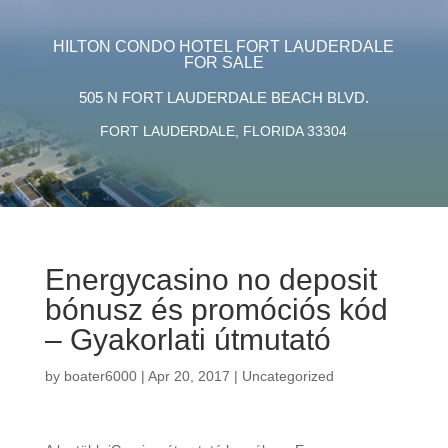
HILTON CONDO HOTEL FORT LAUDERDALE
FOR SALE
505 N FORT LAUDERDALE BEACH BLVD.
FORT LAUDERDALE, FLORIDA 33304
Energycasino no deposit
bónusz és promóciós kód
– Gyakorlati útmutató
by
boater6000
|
Apr 20, 2017
|
Uncategorized