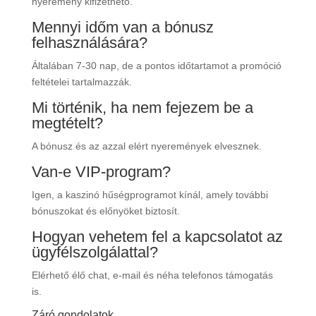
nyeremény kifizethető.
Mennyi időm van a bónusz
felhasználására?
Általában 7-30 nap, de a pontos időtartamot a promóció
feltételei tartalmazzák.
Mi történik, ha nem fejezem be a
megtételt?
A bónusz és az azzal elért nyeremények elvesznek.
Van-e VIP-program?
Igen, a kaszinó hűségprogramot kínál, amely további
bónuszokat és előnyöket biztosít.
Hogyan vehetem fel a kapcsolatot az
ügyfélszolgálattal?
Elérhető élő chat, e-mail és néha telefonos támogatás
is.
Záró gondolatok