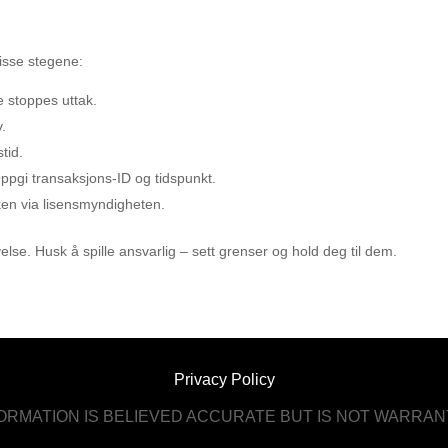
 disse stegene:
e stoppes uttak.
.
tid.
Oppgi transaksjons-ID og tidspunkt.
aken via lisensmyndigheten.
lse. Husk å spille ansvarlig – sett grenser og hold deg til dem.
Privacy Policy
ORMATION IS BELIEVED ACCURATE BUT IS NOT WARRA