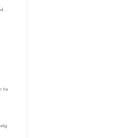
på
ør ha
elig