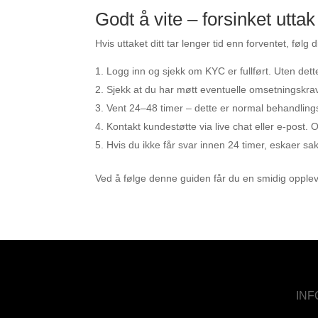
Godt å vite – forsinket uttak
Hvis uttaket ditt tar lenger tid enn forventet, følg
Logg inn og sjekk om KYC er fullført. Uten dett
Sjekk at du har møtt eventuelle omsetningskrav
Vent 24–48 timer – dette er normal behandlings
Kontakt kundestøtte via live chat eller e-post. 
Hvis du ikke får svar innen 24 timer, eskaer s
Ved å følge denne guiden får du en smidig oppleve
INF