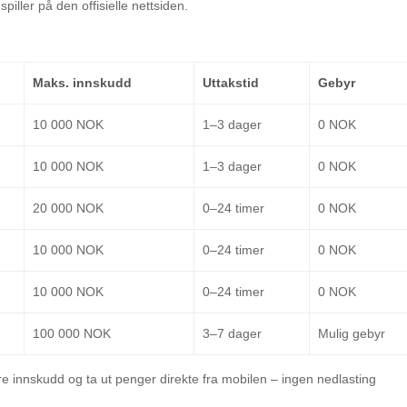
 spiller på den offisielle nettsiden.
Maks. innskudd
Uttakstid
Gebyr
10 000 NOK
1–3 dager
0 NOK
10 000 NOK
1–3 dager
0 NOK
20 000 NOK
0–24 timer
0 NOK
10 000 NOK
0–24 timer
0 NOK
10 000 NOK
0–24 timer
0 NOK
100 000 NOK
3–7 dager
Mulig gebyr
 innskudd og ta ut penger direkte fra mobilen – ingen nedlasting