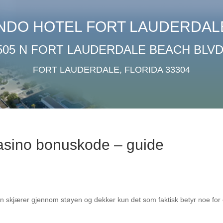
NDO HOTEL FORT LAUDERDAL
505 N FORT LAUDERDALE BEACH BLVD
FORT LAUDERDALE, FLORIDA 33304
casino bonuskode – guide
den skjærer gjennom støyen og dekker kun det som faktisk betyr noe for