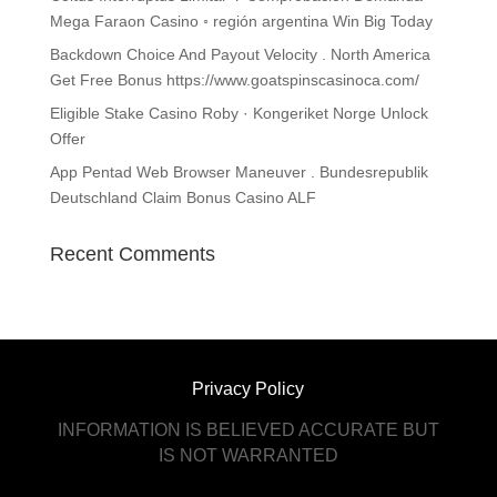
Mega Faraon Casino ◦ región argentina Win Big Today
Backdown Choice And Payout Velocity . North America
Get Free Bonus https://www.goatspinscasinoca.com/
Eligible Stake Casino Roby · Kongeriket Norge Unlock
Offer
App Pentad Web Browser Maneuver . Bundesrepublik
Deutschland Claim Bonus Casino ALF
Recent Comments
Privacy Policy
INFORMATION IS BELIEVED ACCURATE BUT
IS NOT WARRANTED