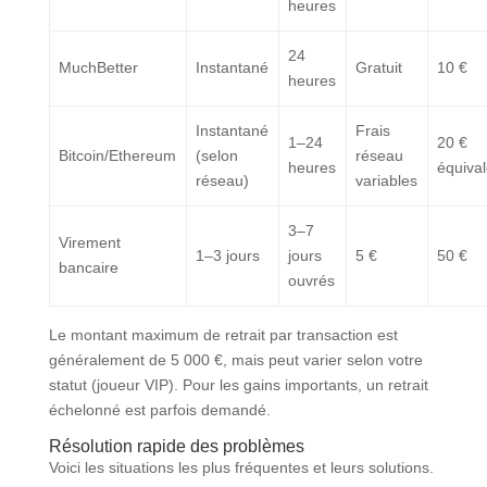
heures
24
MuchBetter
Instantané
Gratuit
10 €
heures
Instantané
Frais
1–24
20 €
Bitcoin/Ethereum
(selon
réseau
heures
équival
réseau)
variables
3–7
Virement
1–3 jours
jours
5 €
50 €
bancaire
ouvrés
Le montant maximum de retrait par transaction est
généralement de 5 000 €, mais peut varier selon votre
statut (joueur VIP). Pour les gains importants, un retrait
échelonné est parfois demandé.
Résolution rapide des problèmes
Voici les situations les plus fréquentes et leurs solutions.