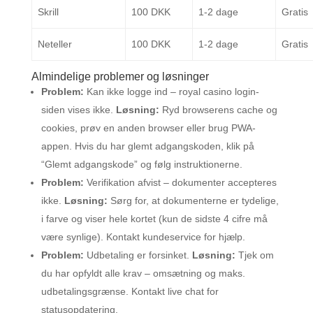
Skrill
100 DKK
1-2 dage
Gratis
Neteller
100 DKK
1-2 dage
Gratis
Almindelige problemer og løsninger
Problem:
Kan ikke logge ind – royal casino login-
siden vises ikke.
Løsning:
Ryd browserens cache og
cookies, prøv en anden browser eller brug PWA-
appen. Hvis du har glemt adgangskoden, klik på
“Glemt adgangskode” og følg instruktionerne.
Problem:
Verifikation afvist – dokumenter accepteres
ikke.
Løsning:
Sørg for, at dokumenterne er tydelige,
i farve og viser hele kortet (kun de sidste 4 cifre må
være synlige). Kontakt kundeservice for hjælp.
Problem:
Udbetaling er forsinket.
Løsning:
Tjek om
du har opfyldt alle krav – omsætning og maks.
udbetalingsgrænse. Kontakt live chat for
statusopdatering.