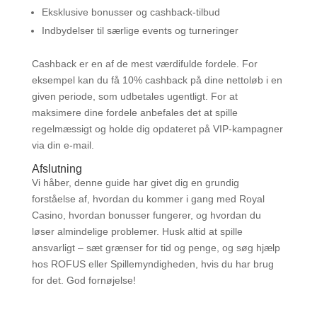
Eksklusive bonusser og cashback-tilbud
Indbydelser til særlige events og turneringer
Cashback er en af de mest værdifulde fordele. For
eksempel kan du få 10% cashback på dine nettoløb i en
given periode, som udbetales ugentligt. For at
maksimere dine fordele anbefales det at spille
regelmæssigt og holde dig opdateret på VIP-kampagner
via din e-mail.
Afslutning
Vi håber, denne guide har givet dig en grundig
forståelse af, hvordan du kommer i gang med Royal
Casino, hvordan bonusser fungerer, og hvordan du
løser almindelige problemer. Husk altid at spille
ansvarligt – sæt grænser for tid og penge, og søg hjælp
hos ROFUS eller Spillemyndigheden, hvis du har brug
for det. God fornøjelse!