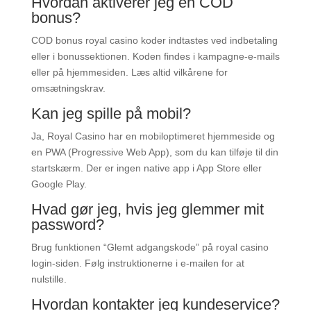
Hvordan aktiverer jeg en COD
bonus?
COD bonus royal casino koder indtastes ved indbetaling
eller i bonussektionen. Koden findes i kampagne-e-mails
eller på hjemmesiden. Læs altid vilkårene for
omsætningskrav.
Kan jeg spille på mobil?
Ja, Royal Casino har en mobiloptimeret hjemmeside og
en PWA (Progressive Web App), som du kan tilføje til din
startskærm. Der er ingen native app i App Store eller
Google Play.
Hvad gør jeg, hvis jeg glemmer mit
password?
Brug funktionen “Glemt adgangskode” på royal casino
login-siden. Følg instruktionerne i e-mailen for at
nulstille.
Hvordan kontakter jeg kundeservice?