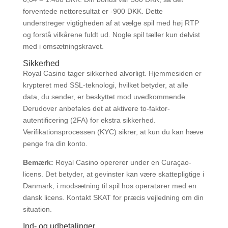
forventede nettoresultat er -900 DKK. Dette
understreger vigtigheden af at vælge spil med høj RTP
og forstå vilkårene fuldt ud. Nogle spil tæller kun delvist
med i omsætningskravet.
Sikkerhed
Royal Casino tager sikkerhed alvorligt. Hjemmesiden er
krypteret med SSL-teknologi, hvilket betyder, at alle
data, du sender, er beskyttet mod uvedkommende.
Derudover anbefales det at aktivere to-faktor-
autentificering (2FA) for ekstra sikkerhed.
Verifikationsprocessen (KYC) sikrer, at kun du kan hæve
penge fra din konto.
Bemærk:
Royal Casino opererer under en Curaçao-
licens. Det betyder, at gevinster kan være skattepligtige i
Danmark, i modsætning til spil hos operatører med en
dansk licens. Kontakt SKAT for præcis vejledning om din
situation.
Ind- og udbetalinger