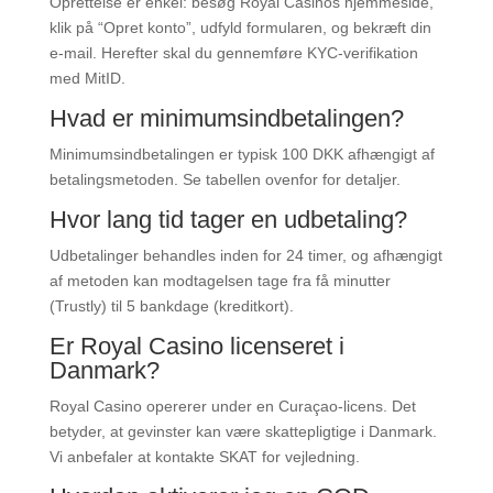
Oprettelse er enkel: besøg Royal Casinos hjemmeside,
klik på “Opret konto”, udfyld formularen, og bekræft din
e-mail. Herefter skal du gennemføre KYC-verifikation
med MitID.
Hvad er minimumsindbetalingen?
Minimumsindbetalingen er typisk 100 DKK afhængigt af
betalingsmetoden. Se tabellen ovenfor for detaljer.
Hvor lang tid tager en udbetaling?
Udbetalinger behandles inden for 24 timer, og afhængigt
af metoden kan modtagelsen tage fra få minutter
(Trustly) til 5 bankdage (kreditkort).
Er Royal Casino licenseret i
Danmark?
Royal Casino opererer under en Curaçao-licens. Det
betyder, at gevinster kan være skattepligtige i Danmark.
Vi anbefaler at kontakte SKAT for vejledning.