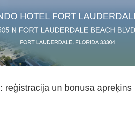
NDO HOTEL FORT LAUDERDAL
505 N FORT LAUDERDALE BEACH BLVD
FORT LAUDERDALE, FLORIDA 33304
: reģistrācija un bonusa aprēķins