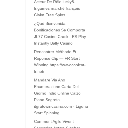
Acteur De Rôle lucky8-
fr.games marché français
Claim Free Spins
¿Qué Bienvenida
Bonificaciones Se Comporta
JL77 Casino Crack · ES Play
Instantly Bally Casino
Rencontrer Méthode Et
Réponse Clip — FR Start
Winning https://www.coolcat-
fr.net/
Mandare Via Ano
Enumerazione Carta Del
Giorno Indio Online Calzo
Piano Segreto
itgratowincasino.com · Liguria
Start Spinning
Comment Agile Vivent