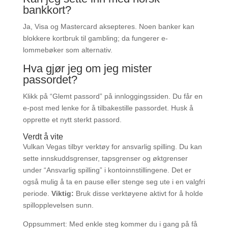
bankkort?
Ja, Visa og Mastercard aksepteres. Noen banker kan
blokkere kortbruk til gambling; da fungerer e-
lommebøker som alternativ.
Hva gjør jeg om jeg mister
passordet?
Klikk på “Glemt passord” på innloggingssiden. Du får en
e-post med lenke for å tilbakestille passordet. Husk å
opprette et nytt sterkt passord.
Verdt å vite
Vulkan Vegas tilbyr verktøy for ansvarlig spilling. Du kan
sette innskuddsgrenser, tapsgrenser og øktgrenser
under “Ansvarlig spilling” i kontoinnstillingene. Det er
også mulig å ta en pause eller stenge seg ute i en valgfri
periode.
Viktig:
Bruk disse verktøyene aktivt for å holde
spillopplevelsen sunn.
Oppsummert: Med enkle steg kommer du i gang på få