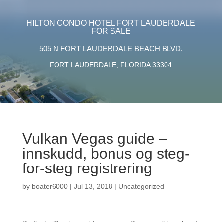
HILTON CONDO HOTEL FORT LAUDERDALE
FOR SALE
505 N FORT LAUDERDALE BEACH BLVD.
FORT LAUDERDALE, FLORIDA 33304
Vulkan Vegas guide –
innskudd, bonus og steg-
for-steg registrering
by
boater6000
|
Jul 13, 2018
|
Uncategorized