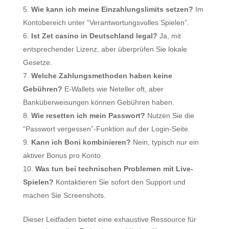
Wie kann ich meine Einzahlungslimits setzen?
Im
Kontobereich unter “Verantwortungsvolles Spielen”.
Ist Zet casino in Deutschland legal?
Ja, mit
entsprechender Lizenz, aber überprüfen Sie lokale
Gesetze.
Welche Zahlungsmethoden haben keine
Gebühren?
E-Wallets wie Neteller oft, aber
Banküberweisungen können Gebühren haben.
Wie resetten ich mein Passwort?
Nutzen Sie die
“Passwort vergessen”-Funktion auf der Login-Seite.
Kann ich Boni kombinieren?
Nein, typisch nur ein
aktiver Bonus pro Konto.
Was tun bei technischen Problemen mit Live-
Spielen?
Kontaktieren Sie sofort den Support und
machen Sie Screenshots.
Dieser Leitfaden bietet eine exhaustive Ressource für