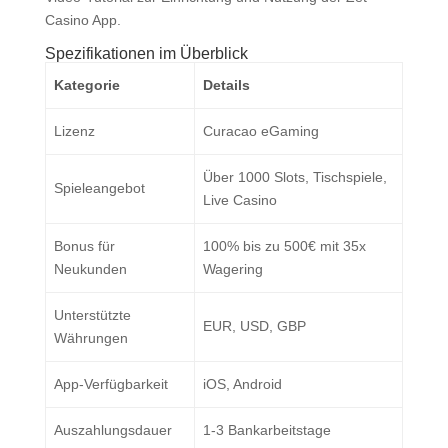
Casino App.
Spezifikationen im Überblick
Kategorie
Details
Lizenz
Curacao eGaming
Über 1000 Slots, Tischspiele,
Spieleangebot
Live Casino
Bonus für
100% bis zu 500€ mit 35x
Neukunden
Wagering
Unterstützte
EUR, USD, GBP
Währungen
App-Verfügbarkeit
iOS, Android
Auszahlungsdauer
1-3 Bankarbeitstage