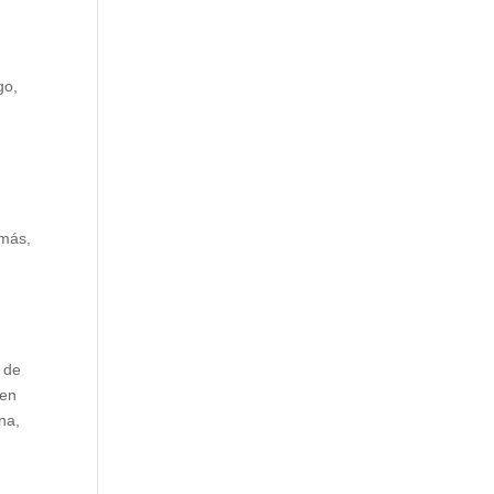
go,
emás,
 de
nen
na,