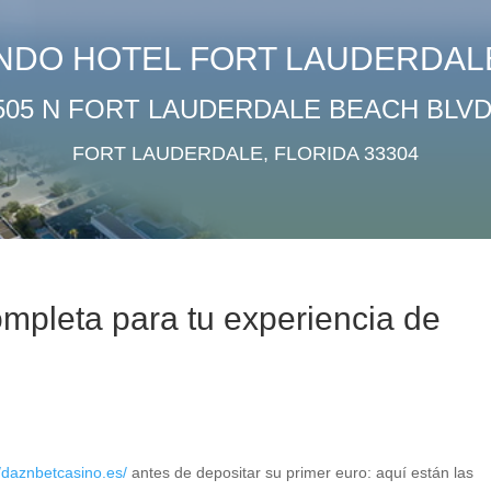
NDO HOTEL FORT LAUDERDAL
505 N FORT LAUDERDALE BEACH BLVD
FORT LAUDERDALE, FLORIDA 33304
mpleta para tu experiencia de
//daznbetcasino.es/
antes de depositar su primer euro: aquí están las