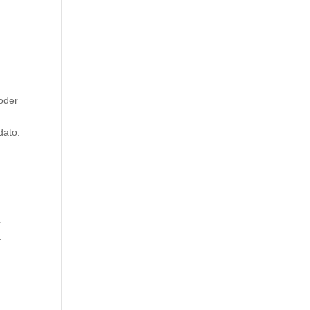
poder
l
dato.
4
.