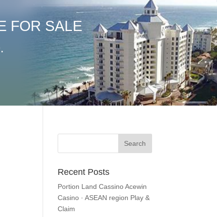
E FOR SALE
.
Recent Posts
Portion Land Cassino Acewin
Casino · ASEAN region Play &
Claim