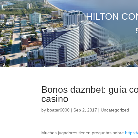
HILTON CO
Bonos daznbet: guía co
casino
by
boater6000
|
Sep 2, 2017
|
Uncategorized
Muchos jugadores tienen preguntas sobre
https: