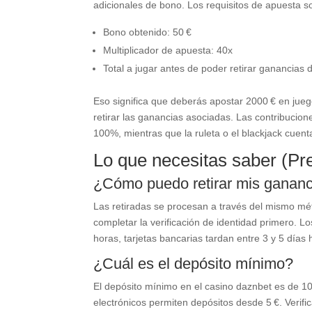
adicionales de bono. Los requisitos de apuesta so
Bono obtenido: 50 €
Multiplicador de apuesta: 40x
Total a jugar antes de poder retirar ganancias 
Eso significa que deberás apostar 2000 € en jue
retirar las ganancias asociadas. Las contribucion
100%, mientras que la ruleta o el blackjack cuent
Lo que necesitas saber (Pr
¿Cómo puedo retirar mis ganan
Las retiradas se procesan a través del mismo mé
completar la verificación de identidad primero. 
horas, tarjetas bancarias tardan entre 3 y 5 día
¿Cuál es el depósito mínimo?
El depósito mínimo en el casino daznbet es de 
electrónicos permiten depósitos desde 5 €. Verifi