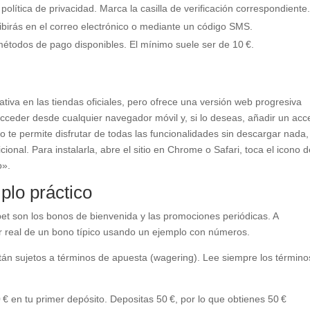
política de privacidad. Marca la casilla de verificación correspondiente
ibirás en el correo electrónico o mediante un código SMS.
métodos de pago disponibles. El mínimo suele ser de 10 €.
tiva en las tiendas oficiales, pero ofrece una versión web progresiva
ceder desde cualquier navegador móvil y, si lo deseas, añadir un acc
Esto te permite disfrutar de todas las funcionalidades sin descargar nada
onal. Para instalarla, abre el sitio en Chrome o Safari, toca el icono 
o».
plo práctico
bet son los bonos de bienvenida y las promociones periódicas. A
or real de un bono típico usando un ejemplo con números.
n sujetos a términos de apuesta (wagering). Lee siempre los término
 en tu primer depósito. Depositas 50 €, por lo que obtienes 50 €