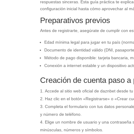
respuestas sinceras. Esta guía práctica te expli
configuración inicial hasta cómo aprovechar al m
Preparativos previos
Antes de registrarte, asegúrate de cumplir con e
Edad mínima legal para jugar en tu país (norm
Documento de identidad válido (DNI, pasaporte 
Método de pago disponible: tarjeta bancaria, m
Conexión a internet estable y un dispositivo act
Creación de cuenta paso a
Accede al sitio web oficial de daznbet desde tu
Haz clic en el botón «Registrarse» o «Crear c
Completa el formulario con tus datos personale
y número de teléfono.
Elige un nombre de usuario y una contraseña 
minúsculas, números y símbolos.