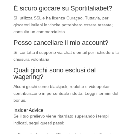
È sicuro giocare su Sportitaliabet?
Sì, utilizza SSL e ha licenza Curaçao. Tuttavia, per
giocatori italiani le vincite potrebbero essere tassate;
consulta un commercialista.
Posso cancellare il mio account?
Sì, contatta il supporto via chat o email per richiedere la
chiusura volontaria.
Quali giochi sono esclusi dal
wagering?
Alcuni giochi come blackjack, roulette e videopoker
contribuiscono in percentuale ridotta. Leggi i termini del
bonus.
Insider Advice
Se il tuo prelievo viene ritardato superando i tempi
indicati, segui questi passi: