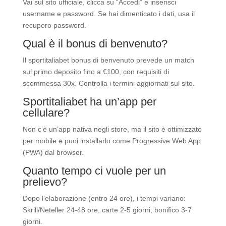
Vai sul sito ufficiale, clicca su “Accedi” e inserisci
username e password. Se hai dimenticato i dati, usa il
recupero password.
Qual è il bonus di benvenuto?
Il sportitaliabet bonus di benvenuto prevede un match
sul primo deposito fino a €100, con requisiti di
scommessa 30x. Controlla i termini aggiornati sul sito.
Sportitaliabet ha un’app per
cellulare?
Non c’è un’app nativa negli store, ma il sito è ottimizzato
per mobile e puoi installarlo come Progressive Web App
(PWA) dal browser.
Quanto tempo ci vuole per un
prelievo?
Dopo l’elaborazione (entro 24 ore), i tempi variano:
Skrill/Neteller 24-48 ore, carte 2-5 giorni, bonifico 3-7
giorni.