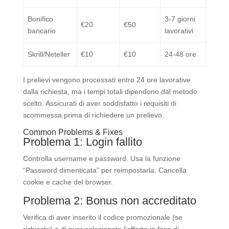
Bonifico
3-7 giorni
€20
€50
bancario
lavorativi
Skrill/Neteller
€10
€10
24-48 ore
I prelievi vengono processati entro 24 ore lavorative
dalla richiesta, ma i tempi totali dipendono dal metodo
scelto. Assicurati di aver soddisfatto i requisiti di
scommessa prima di richiedere un prelievo.
Common Problems & Fixes
Problema 1: Login fallito
Controlla username e password. Usa la funzione
“Password dimenticata” per reimpostarla. Cancella
cookie e cache del browser.
Problema 2: Bonus non accreditato
Verifica di aver inserito il codice promozionale (se