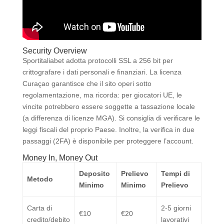
Security Overview
Sportitaliabet adotta protocolli SSL a 256 bit per
crittografare i dati personali e finanziari. La licenza
Curaçao garantisce che il sito operi sotto
regolamentazione, ma ricorda: per giocatori UE, le
vincite potrebbero essere soggette a tassazione locale
(a differenza di licenze MGA). Si consiglia di verificare le
leggi fiscali del proprio Paese. Inoltre, la verifica in due
passaggi (2FA) è disponibile per proteggere l’account.
Money In, Money Out
Deposito
Prelievo
Tempi di
Metodo
Minimo
Minimo
Prelievo
Carta di
2-5 giorni
€10
€20
credito/debito
lavorativi