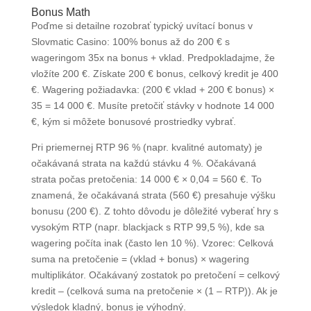
Bonus Math
Poďme si detailne rozobrať typický uvítací bonus v
Slovmatic Casino: 100% bonus až do 200 € s
wageringom 35x na bonus + vklad. Predpokladajme, že
vložíte 200 €. Získate 200 € bonus, celkový kredit je 400
€. Wagering požiadavka: (200 € vklad + 200 € bonus) ×
35 = 14 000 €. Musíte pretočiť stávky v hodnote 14 000
€, kým si môžete bonusové prostriedky vybrať.
Pri priemernej RTP 96 % (napr. kvalitné automaty) je
očakávaná strata na každú stávku 4 %. Očakávaná
strata počas pretočenia: 14 000 € × 0,04 = 560 €. To
znamená, že očakávaná strata (560 €) presahuje výšku
bonusu (200 €). Z tohto dôvodu je dôležité vyberať hry s
vysokým RTP (napr. blackjack s RTP 99,5 %), kde sa
wagering počíta inak (často len 10 %). Vzorec: Celková
suma na pretočenie = (vklad + bonus) × wagering
multiplikátor. Očakávaný zostatok po pretočení = celkový
kredit – (celková suma na pretočenie × (1 – RTP)). Ak je
výsledok kladný, bonus je výhodný.