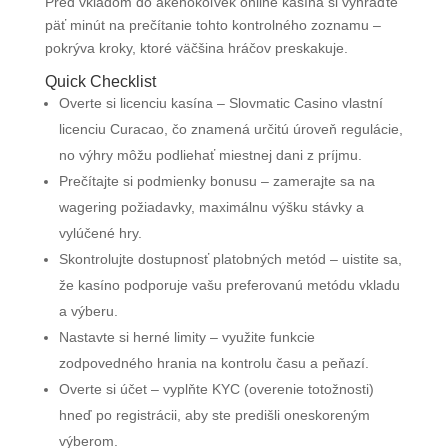
Pred vkladom do akéhokoľvek online kasína si vyhraďte
päť minút na prečítanie tohto kontrolného zoznamu –
pokrýva kroky, ktoré väčšina hráčov preskakuje.
Quick Checklist
Overte si licenciu kasína – Slovmatic Casino vlastní
licenciu Curacao, čo znamená určitú úroveň regulácie,
no výhry môžu podliehať miestnej dani z príjmu.
Prečítajte si podmienky bonusu – zamerajte sa na
wagering požiadavky, maximálnu výšku stávky a
vylúčené hry.
Skontrolujte dostupnosť platobných metód – uistite sa,
že kasíno podporuje vašu preferovanú metódu vkladu
a výberu.
Nastavte si herné limity – využite funkcie
zodpovedného hrania na kontrolu času a peňazí.
Overte si účet – vyplňte KYC (overenie totožnosti)
hneď po registrácii, aby ste predišli oneskoreným
výberom.