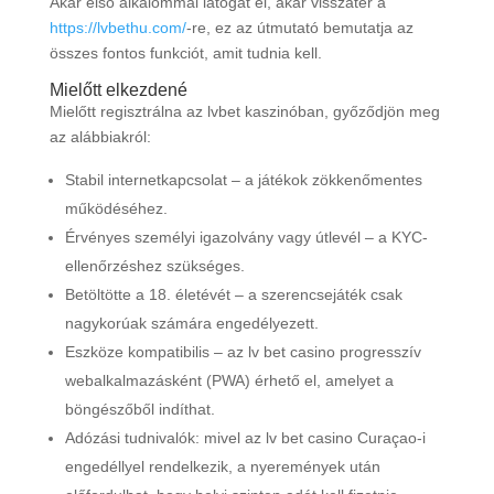
Akár első alkalommal látogat el, akár visszatér a
https://lvbethu.com/
-re, ez az útmutató bemutatja az
összes fontos funkciót, amit tudnia kell.
Mielőtt elkezdené
Mielőtt regisztrálna az lvbet kaszinóban, győződjön meg
az alábbiakról:
Stabil internetkapcsolat – a játékok zökkenőmentes
működéséhez.
Érvényes személyi igazolvány vagy útlevél – a KYC-
ellenőrzéshez szükséges.
Betöltötte a 18. életévét – a szerencsejáték csak
nagykorúak számára engedélyezett.
Eszköze kompatibilis – az lv bet casino progresszív
webalkalmazásként (PWA) érhető el, amelyet a
böngészőből indíthat.
Adózási tudnivalók: mivel az lv bet casino Curaçao-i
engedéllyel rendelkezik, a nyeremények után