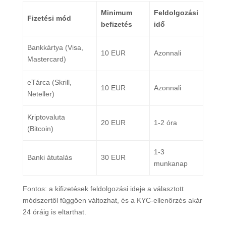
Minimum
Feldolgozási
Fizetési mód
befizetés
idő
Bankkártya (Visa,
10 EUR
Azonnali
Mastercard)
eTárca (Skrill,
10 EUR
Azonnali
Neteller)
Kriptovaluta
20 EUR
1-2 óra
(Bitcoin)
1-3
Banki átutalás
30 EUR
munkanap
Fontos: a kifizetések feldolgozási ideje a választott
módszertől függően változhat, és a KYC-ellenőrzés akár
24 óráig is eltarthat.