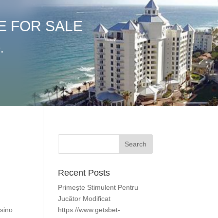
E FOR SALE
.
Recent Posts
Primește Stimulent Pentru
Jucător Modificat
asino
https://www.getsbet-