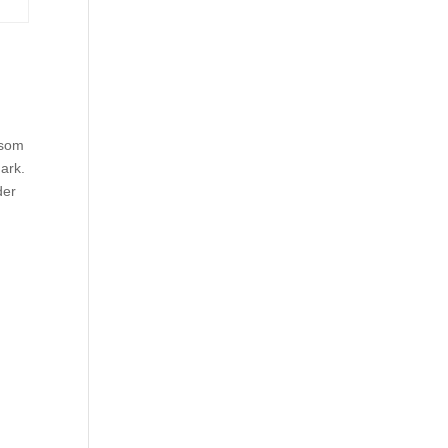
 som
ark.
der