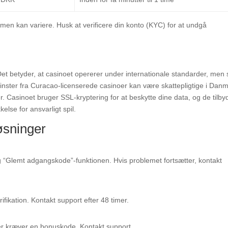
 men kan variere. Husk at verificere din konto (KYC) for at undgå
et betyder, at casinoet opererer under internationale standarder, men
nster fra Curacao-licenserede casinoer kan være skattepligtige i Danm
er. Casinoet bruger SSL-kryptering for at beskytte dine data, og de tilby
lse for ansvarligt spil.
øsninger
 “Glemt adgangskode”-funktionen. Hvis problemet fortsætter, kontakt
ifikation. Kontakt support efter 48 timer.
r kræver en bonuskode. Kontakt support.