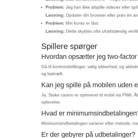
Problem:
Jeg kan ikke afspille videoer eller spil
Løsning:
Opdater din browser eller prøv en a
Problem:
Min konto er låst.
Løsning:
Dette skyldes ofte ufuldstændig verif
Spillere spørger
Hvordan opsætter jeg two-factor
Gå til kontoindstillinger, vælg sikkerhed, og akt
og bekræft.
Kan jeg spille på mobilen uden 
Ja, Stake casino er optimeret til mobil via PWA. 
oplevelse.
Hvad er minimumsindbetalingen
Minimumsindbetalingen varierer efter metode, men
Er der gebyrer på udbetalinger?