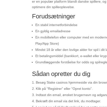
er en populær platform blandt danske spillere, o
optimere din spilleoplevelse.
Forudsætninger
En stabil internetforbindelse
En gyldig emailadresse
En mobiltelefon eller computer med en moderne
Play/App Store)
Mindst 18 år eller den lovlige alder for spil i dit 
Et betalingsmiddel (bankkort, e-wallet eller kryp
Grundlæggende forståelse for odds og spilregl
Sådan opretter du dig
Besøg Stake casinos hjemmeside via din brows
Klik på “Registrer” eller “Opret konto”.
Indtast din email, ønsket brugernavn og adga
Bekræft din email via det link, du modtager.