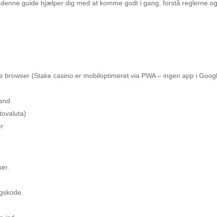
g denne guide hjælper dig med at komme godt i gang, forstå reglerne o
 browser (Stake casino er mobiloptimeret via PWA – ingen app i Goog
land
tovaluta)
er
er.
ngskode.