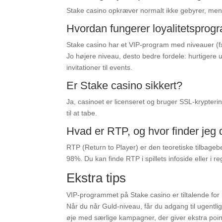
Stake casino opkræver normalt ikke gebyrer, men 
Hvordan fungerer loyalitetspro
Stake casino har et VIP-program med niveauer (fx 
Jo højere niveau, desto bedre fordele: hurtigere
invitationer til events.
Er Stake casino sikkert?
Ja, casinoet er licenseret og bruger SSL-krypterin
til at tabe.
Hvad er RTP, og hvor finder jeg
RTP (Return to Player) er den teoretiske tilbageb
98%. Du kan finde RTP i spillets infoside eller i re
Ekstra tips
VIP-programmet på Stake casino er tiltalende for h
Når du når Guld-niveau, får du adgang til ugentl
øje med særlige kampagner, der giver ekstra point