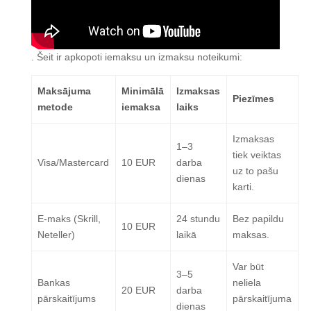
. Šeit ir apkopoti iemaksu un izmaksu noteikumi:
Maksājuma
Minimālā
Izmaksas
Piezīmes
metode
iemaksa
laiks
Izmaksas
1–3
tiek veiktas
Visa/Mastercard
10 EUR
darba
uz to pašu
dienas
karti.
E-maks (Skrill,
24 stundu
Bez papildu
10 EUR
Neteller)
laikā
maksas.
Var būt
3–5
Bankas
neliela
20 EUR
darba
pārskaitījums
pārskaitījuma
dienas