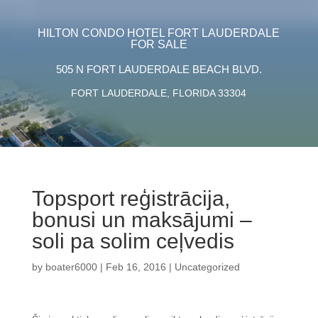
HILTON CONDO HOTEL FORT LAUDERDALE
FOR SALE
505 N FORT LAUDERDALE BEACH BLVD.
FORT LAUDERDALE, FLORIDA 33304
Topsport reģistrācija,
bonusi un maksājumi –
soli pa solim ceļvedis
by
boater6000
|
Feb 16, 2016
|
Uncategorized