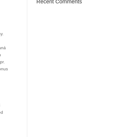
Recent Comments
y.
aná
u
pr.
Bonus
i
ed