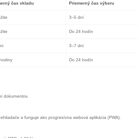
merný čas vkladu
Priemerný čas výberu
žite
3–5 dní
žite
Do 24 hodín
ni
3–7 dní
hodiny
Do 24 hodín
ní dokumentov.
prehliadače a funguje ako progresívna webová aplikácia (PWA).