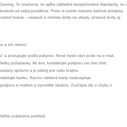
eGaming. To znamená, že spĺňa základné bezpečnostné štandardy, no 
vislosti od vašej jurisdikcie. Preto si overte miestne daňové predpisy.
dné hranie – nastaviť si môžete limity na vklady, stratové limity aj
 a ich riešení:
o“ a postupujte podľa pokynov. Nové heslo vám príde na e-mail.
i všetky požiadavky. Ak áno, kontaktujte podporu cez live chat.
 zadaný správne a je platný pre vašu krajinu.
taktujte banku. Kasíno niektoré karty neakceptuje.
podporu e-mailom a vysvetlite situáciu. Zvyčajne ide o chybu v
 Nižšie uvádzame prehľad: